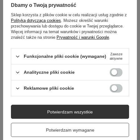
GŁÓWNE PARAMETRY
Dbamy o Twoją prywatność
Sklep korzysta z plików cookie w celu realizacji usług zgodnie z
SZCZEGÓŁOWE DANE
Polityką dotyczącą cookies
. Możesz określić warunki
przechowywania lub dostępu do cookie w Twojej przeglądarce.
Więcej informacji na temat warunków i prywatności można
GWARANCJA
znaleźć także na stronie
Prywatność i warunki Google
.
OPINIE
(0)
Zawsze
Funkcjonalne pliki cookie (wymagane)
aktywne
Potrzebujesz pomocy? Masz pytania?
Analityczne pliki cookie
Zadaj pytanie a my odpowiemy niezwłocznie,
Zadaj pytanie
najciekawsze pytania i odpowiedzi publikując
Reklamowe pliki cookie
dla innych.
Potwierdzam wszystkie
Potwierdzam wymagane