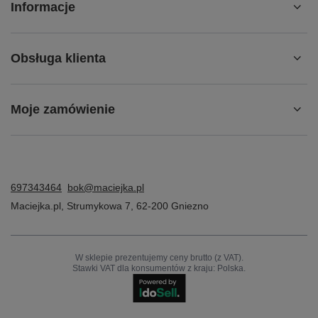
Informacje
Obsługa klienta
Moje zamówienie
697343464
bok@maciejka.pl
Maciejka.pl
,
Strumykowa 7
,
62-200
Gniezno
W sklepie prezentujemy ceny brutto (z VAT).
Stawki VAT dla konsumentów z kraju:
Polska
.