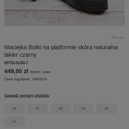
Maciejka Botki na platformie skóra naturalna
lakier czarny
05752-01/00-7
449,00 zł
brutto
/
para
Cena regularna:
Infinity%
Sprawdź wymiary produktu
36
37
38
39
40
41