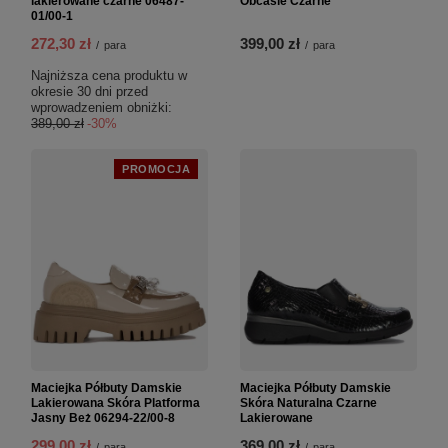
lakierowane czarne 06487-
Obcasie Czarne
01/00-1
272,30 zł
399,00 zł
/
para
/
para
Najniższa cena produktu w
okresie 30 dni przed
wprowadzeniem obniżki:
389,00 zł
-30%
PROMOCJA
Maciejka Półbuty Damskie
Maciejka Półbuty Damskie
Lakierowana Skóra Platforma
Skóra Naturalna Czarne
Jasny Beż 06294-22/00-8
Lakierowane
299,00 zł
369,00 zł
/
para
/
para