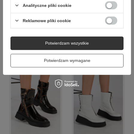
Analityczne pliki cookie
Reklamowe pliki cookie
Potwierdzam wszystkie
Maciejka Botki Damskie
Maciejka Botki Damskie
Ocieplane Czarny
Skórzane Bordowe
Potwierdzam wymagane
499,00 zł
449,00 zł
/
para
/
para