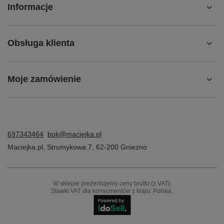
Konto
Informacje
Obsługa klienta
Moje zamówienie
697343464
bok@maciejka.pl
Maciejka.pl
,
Strumykowa 7
,
62-200
Gniezno