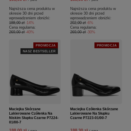
Najniższa cena produktu w
Najniższa cena produktu w
okresie 30 dni przed
okresie 30 dni przed
wprowadzeniem obniżki:
wprowadzeniem obniżki:
188,00 zł
-14%
202,00 zł
-6%
Cena regularna:
Cena regularna:
269,00 zł
-40%
269,00 zł
-30%
PROMOCJA
PROMOCJA
NASZ BESTSELLER
Maciejka Skórzane
Maciejka Czółenka Skórzane
Lakierowane Czółenka Na
Lakierowane Na Słupku
Niskim Słupku Czarne P7224-
Czarne P7223-01/00-7
01/00-7
188,00 zł
188,30 zł
/
para
/
para