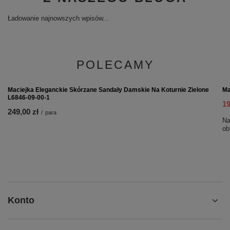
Ładowanie najnowszych wpisów...
POLECAMY
Ma
19
Na
ob
Maciejka Eleganckie Skórzane Sandały Damskie Na Koturnie Zielone
L6846-09-00-1
249,00 zł
/
para