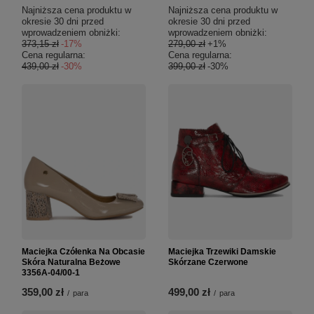
Najniższa cena produktu w
Najniższa cena produktu w
okresie 30 dni przed
okresie 30 dni przed
wprowadzeniem obniżki:
wprowadzeniem obniżki:
373,15 zł
-17%
279,00 zł
+1%
Cena regularna:
Cena regularna:
439,00 zł
-30%
399,00 zł
-30%
Maciejka Czółenka Na Obcasie
Maciejka Trzewiki Damskie
Skóra Naturalna Beżowe
Skórzane Czerwone
3356A-04/00-1
359,00 zł
499,00 zł
/
para
/
para