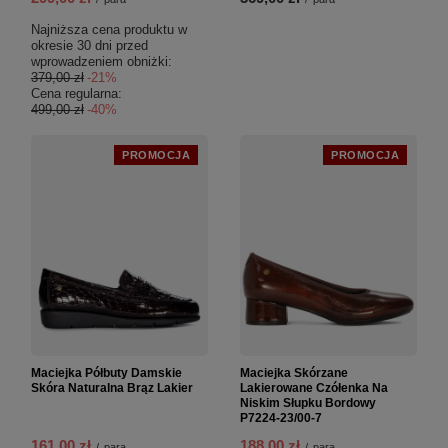
Najniższa cena produktu w
okresie 30 dni przed
wprowadzeniem obniżki:
379,00 zł
-21%
Cena regularna:
499,00 zł
-40%
PROMOCJA
PROMOCJA
Maciejka Półbuty Damskie
Maciejka Skórzane
Skóra Naturalna Brąz Lakier
Lakierowane Czółenka Na
Niskim Słupku Bordowy
P7224-23/00-7
161,00 zł
188,00 zł
/
para
/
para