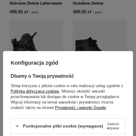
Skórzane Zielone Lakierowane
Ocieplane Zielony
499,00 zł
499,00 zł
/
para
/
para
Konfiguracja zgód
Dbamy o Twoją prywatność
Sklep korzysta z plików cookie w celu realizacji usług zgodnie z
Polityką dotyczącą cookies
. Możesz określić warunki
Maciejka Botki Skóra
Maciejka Botki skórzane
przechowywania lub dostępu do cookie w Twojej przeglądarce.
Lakierowana Ocieplane Czarny
ocieplane Zielony
Więcej informacji na temat warunków i prywatności można
549,00 zł
499,00 zł
/
para
/
para
znaleźć także na stronie
Prywatność i warunki Google
.
Zawsze
Funkcjonalne pliki cookie (wymagane)
aktywne