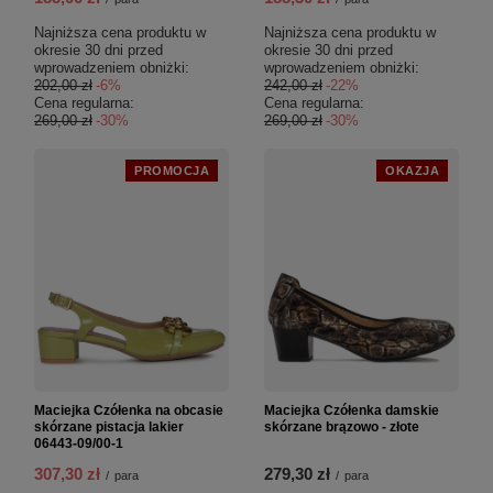
Najniższa cena produktu w
Najniższa cena produktu w
okresie 30 dni przed
okresie 30 dni przed
wprowadzeniem obniżki:
wprowadzeniem obniżki:
202,00 zł
-6%
242,00 zł
-22%
Cena regularna:
Cena regularna:
269,00 zł
-30%
269,00 zł
-30%
PROMOCJA
OKAZJA
Maciejka Czółenka na obcasie
Maciejka Czółenka damskie
skórzane pistacja lakier
skórzane brązowo - złote
06443-09/00-1
307,30 zł
279,30 zł
/
para
/
para