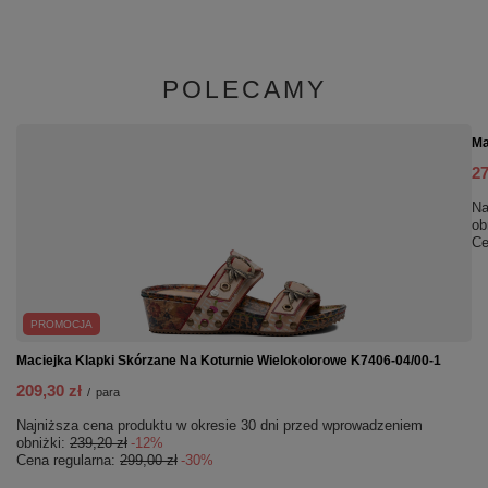
POLECAMY
Ma
27
Na
ob
Ce
PROMOCJA
Maciejka Klapki Skórzane Na Koturnie Wielokolorowe K7406-04/00-1
209,30 zł
/
para
Najniższa cena produktu w okresie 30 dni przed wprowadzeniem
obniżki:
239,20 zł
-12%
Cena regularna:
299,00 zł
-30%