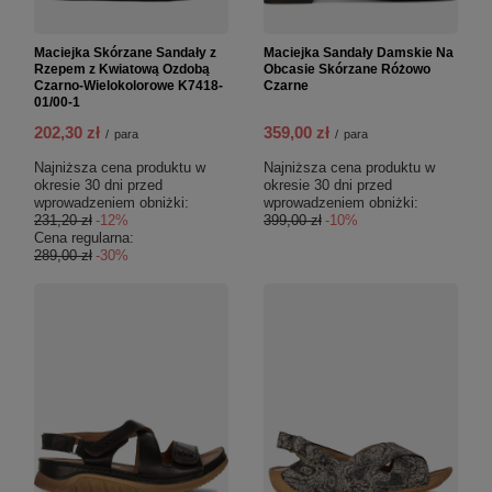
Maciejka Skórzane Sandały z
Maciejka Sandały Damskie Na
Rzepem z Kwiatową Ozdobą
Obcasie Skórzane Różowo
Czarno-Wielokolorowe K7418-
Czarne
01/00-1
202,30 zł
359,00 zł
/
para
/
para
Najniższa cena produktu w
Najniższa cena produktu w
okresie 30 dni przed
okresie 30 dni przed
wprowadzeniem obniżki:
wprowadzeniem obniżki:
231,20 zł
-12%
399,00 zł
-10%
Cena regularna:
289,00 zł
-30%