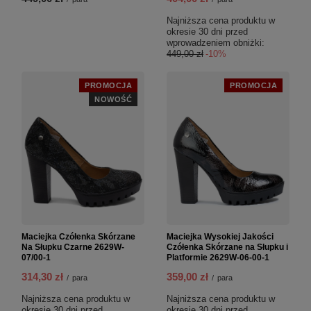
Najniższa cena produktu w
okresie 30 dni przed
wprowadzeniem obniżki:
449,00 zł
-10%
PROMOCJA
PROMOCJA
NOWOŚĆ
Maciejka Czółenka Skórzane
Maciejka Wysokiej Jakości
Na Słupku Czarne 2629W-
Czółenka Skórzane na Słupku i
07/00-1
Platformie 2629W-06-00-1
314,30 zł
359,00 zł
/
para
/
para
Najniższa cena produktu w
Najniższa cena produktu w
okresie 30 dni przed
okresie 30 dni przed