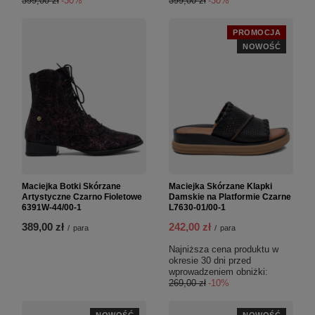
399,00 zł
-30%
399,00 zł
-30%
PROMOCJA
NOWOŚĆ
Maciejka Botki Skórzane
Maciejka Skórzane Klapki
Artystyczne Czarno Fioletowe
Damskie na Platformie Czarne
6391W-44/00-1
L7630-01/00-1
389,00 zł
242,00 zł
/
para
/
para
Najniższa cena produktu w
okresie 30 dni przed
wprowadzeniem obniżki:
269,00 zł
-10%
NOWOŚĆ
NOWOŚĆ