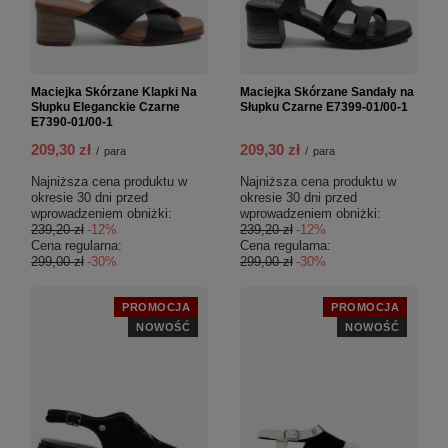
Maciejka Skórzane Klapki Na
Maciejka Skórzane Sandały na
Słupku Eleganckie Czarne
Słupku Czarne E7399-01/00-1
E7390-01/00-1
209,30 zł
209,30 zł
/
para
/
para
Najniższa cena produktu w
Najniższa cena produktu w
okresie 30 dni przed
okresie 30 dni przed
wprowadzeniem obniżki:
wprowadzeniem obniżki:
239,20 zł
-12%
239,20 zł
-12%
Cena regularna:
Cena regularna:
299,00 zł
-30%
299,00 zł
-30%
PROMOCJA
PROMOCJA
NOWOŚĆ
NOWOŚĆ