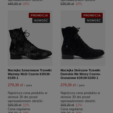
449,00 zł
-20%
539,00 zł
-10%
PROMOCJA
PROMOCJA
NOWOŚĆ
NOWOŚĆ
Maciejka Sznurowane Trzewiki
Maciejka Skórzane Trzewiki
Wężowy Wzór Czarne 6391W-
Damskie We Wzory Czarno-
01/00-1
Granatowe 6391W-02/00-1
279,30 zł
279,30 zł
/
para
/
para
Najniższa cena produktu w
Najniższa cena produktu w
okresie 30 dni przed
okresie 30 dni przed
wprowadzeniem obniżki:
wprowadzeniem obniżki:
319,20 zł
-12%
319,20 zł
-12%
Cena regularna:
Cena regularna: