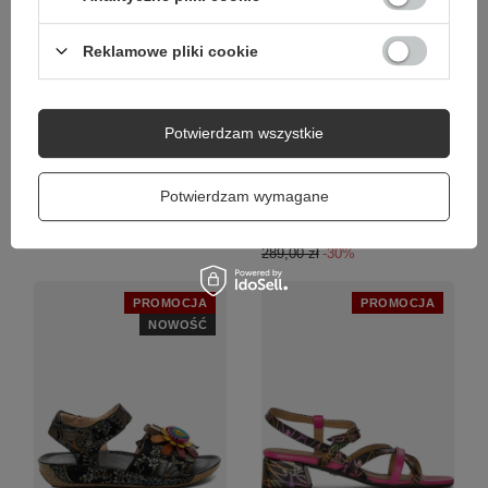
Reklamowe pliki cookie
Maciejka Sandały Skórzane na
Maciejka Sandały Lakierowane
Koturnie Czarny K7471-01/00-
Niski Obcas Czarne K7455-
1
01/00-1
269,00 zł
202,30 zł
Potwierdzam wszystkie
/
para
/
para
Najniższa cena produktu w
Najniższa cena produktu w
okresie 30 dni przed
okresie 30 dni przed
Potwierdzam wymagane
wprowadzeniem obniżki:
wprowadzeniem obniżki:
299,00 zł
-10%
260,10 zł
-22%
Cena regularna:
289,00 zł
-30%
PROMOCJA
PROMOCJA
NOWOŚĆ