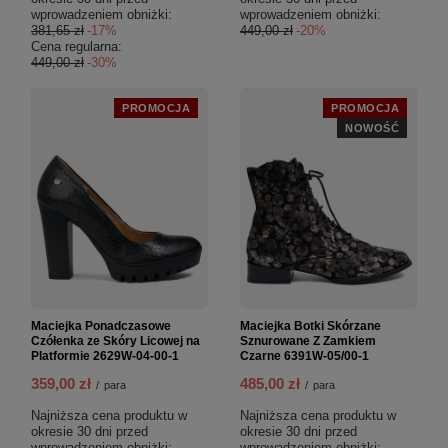
wprowadzeniem obniżki:
wprowadzeniem obniżki:
381,65 zł
-17%
449,00 zł
-20%
Cena regularna:
449,00 zł
-30%
PROMOCJA
PROMOCJA
NOWOŚĆ
Maciejka Ponadczasowe
Maciejka Botki Skórzane
Czółenka ze Skóry Licowej na
Sznurowane Z Zamkiem
Platformie 2629W-04-00-1
Czarne 6391W-05/00-1
359,00 zł
485,00 zł
/
para
/
para
Najniższa cena produktu w
Najniższa cena produktu w
okresie 30 dni przed
okresie 30 dni przed
wprowadzeniem obniżki:
wprowadzeniem obniżki: