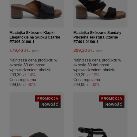
Maciejka Skórzane Klapki
Maciejka Skórzane Sandały
Eleganckie na Słupku Czarne
Pleciona Tekstura Czarne
E7395-01/00-1
E7401-01/00-1
179,40 zł
209,30 zł
/
para
/
para
Najniższa cena produktu w
Najniższa cena produktu w
okresie 30 dni przed
okresie 30 dni przed
wprowadzeniem obniżki:
wprowadzeniem obniżki:
209,30 zł
-14%
239,20 zł
-12%
Cena regularna:
Cena regularna:
299,00 zł
-40%
299,00 zł
-30%
PROMOCJA
PROMOCJA
NOWOŚĆ
NOWOŚĆ