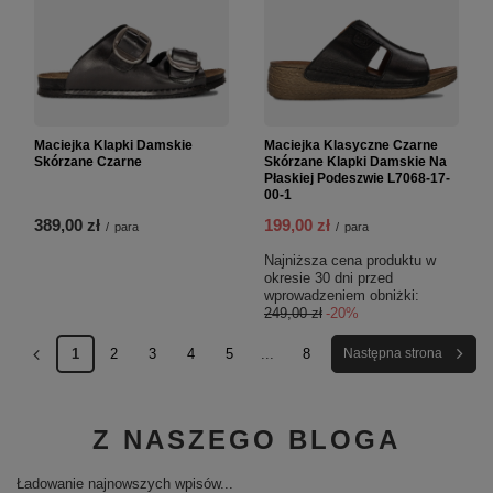
Maciejka Klapki Damskie
Maciejka Klasyczne Czarne
Skórzane Czarne
Skórzane Klapki Damskie Na
Płaskiej Podeszwie L7068-17-
00-1
389,00 zł
199,00 zł
/
para
/
para
Najniższa cena produktu w
okresie 30 dni przed
wprowadzeniem obniżki:
249,00 zł
-20%
1
2
3
4
5
...
8
Następna strona
Z NASZEGO BLOGA
Ładowanie najnowszych wpisów...