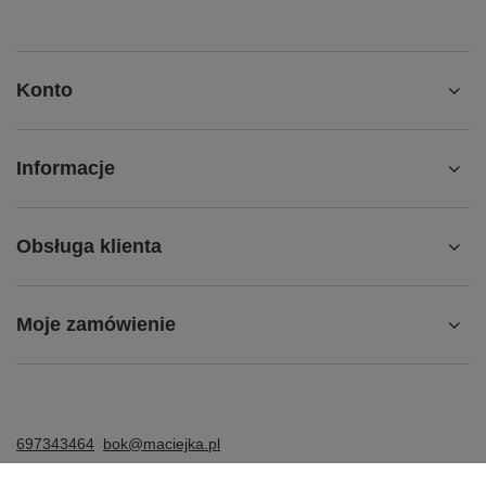
Konto
Informacje
Obsługa klienta
Moje zamówienie
697343464
bok@maciejka.pl
Maciejka.pl
,
Strumykowa 7
,
62-200
Gniezno