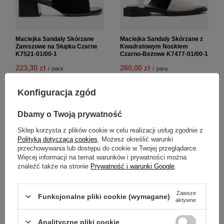
Maciejka Sandały Skórzane
Maciejka Sandały Skórzane z
Zamszowe na Słupku Czarne
Kwadratowym Noskiem
K7521-01/00-1
Czarno-Beżowe K7477-01/00-1
223,30 zł
260,00 zł
/
para
/
para
Najniższa cena produktu w
Najniższa cena produktu w
Konfiguracja zgód
okresie 30 dni przed
okresie 30 dni przed
wprowadzeniem obniżki:
wprowadzeniem obniżki:
271,15 zł
-17%
289,00 zł
-10%
Dbamy o Twoją prywatność
Cena regularna:
319,00 zł
-30%
Sklep korzysta z plików cookie w celu realizacji usług zgodnie z
Polityką dotyczącą cookies
. Możesz określić warunki
PROMOCJA
PROMOCJA
przechowywania lub dostępu do cookie w Twojej przeglądarce.
NOWOŚĆ
NOWOŚĆ
Więcej informacji na temat warunków i prywatności można
znaleźć także na stronie
Prywatność i warunki Google
.
Zawsze
Funkcjonalne pliki cookie (wymagane)
aktywne
Analityczne pliki cookie