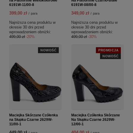
na Platformie Wielokolorowe
Na Platformie Czarno-Białe
6191W-11/00-8
6191W-08/00-8
399,00 zł
349,00 zł
/
para
/
para
Najniższa cena produktu w
Najniższa cena produktu w
okresie 30 dni przed
okresie 30 dni przed
wprowadzeniem obniżki:
wprowadzeniem obniżki:
499,00 zł
-20%
499,00 zł
-30%
NOWOŚĆ
PROMOCJA
NOWOŚĆ
Maciejka Skórzane Czółenka
Maciejka Czółenka Skórzane
na Słupku Czarne 2629W-
Na Słupku Czarne 2629W-
11/00-1
12/00-1
449,00 zł
404,00 zł
/
para
/
para