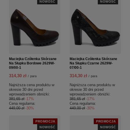
NOWOŚĆ
NOWOŚĆ
Maciejka Czółenka Skórzane
Maciejka Czółenka Skórzane
Na Słupku Bordowe 2629W-
Na Słupku Czarne 2629W-
09/00-1
07/00-1
314,30 zł
314,30 zł
/
para
/
para
Najniższa cena produktu w
Najniższa cena produktu w
okresie 30 dni przed
okresie 30 dni przed
wprowadzeniem obniżki:
wprowadzeniem obniżki:
381,65 zł
-17%
381,65 zł
-17%
Cena regularna:
Cena regularna:
449,00 zł
-30%
449,00 zł
-30%
PROMOCJA
PROMOCJA
NOWOŚĆ
NOWOŚĆ