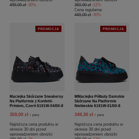
499,00 zł
-30%
359,00 zł
-12%
Cena regularna:
449,00 zł
-30%
PROMOCJA
PROMOCJA
Maciejka Skórzane Sneakersy
MMaciejka Półbuty Damskie
Na Platformie z Konfetti-
Skórzane Na Platformie
Printem, Czerń 6191W-04/00-8
Niebieskie 6191W-01/00-8
359,00 zł
349,30 zł
/
para
/
para
Najniższa cena produktu w
Najniższa cena produktu w
okresie 30 dni przed
okresie 30 dni przed
wprowadzeniem obniżki:
wprowadzeniem obniżki: