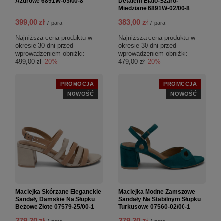
Ażurowe 6891W-03/00-8
Detalem Biało-Szaro-
Miedziane 6891W-02/00-8
399,00 zł
383,00 zł
/
para
/
para
Najniższa cena produktu w
Najniższa cena produktu w
okresie 30 dni przed
okresie 30 dni przed
wprowadzeniem obniżki:
wprowadzeniem obniżki:
499,00 zł
-20%
479,00 zł
-20%
PROMOCJA
PROMOCJA
NOWOŚĆ
NOWOŚĆ
Maciejka Skórzane Eleganckie
Maciejka Modne Zamszowe
Sandały Damskie Na Słupku
Sandały Na Stabilnym Słupku
Beżowe Złote 07579-25/00-1
Turkusowe 07560-02/00-1
279,30 zł
279,30 zł
/
para
/
para