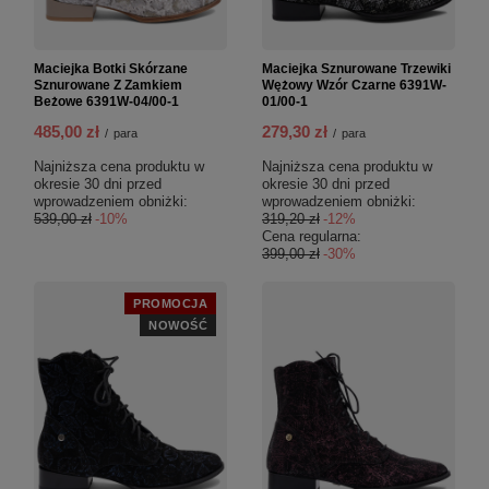
Maciejka Botki Skórzane
Maciejka Sznurowane Trzewiki
Sznurowane Z Zamkiem
Wężowy Wzór Czarne 6391W-
Beżowe 6391W-04/00-1
01/00-1
485,00 zł
279,30 zł
/
para
/
para
Najniższa cena produktu w
Najniższa cena produktu w
okresie 30 dni przed
okresie 30 dni przed
wprowadzeniem obniżki:
wprowadzeniem obniżki:
539,00 zł
-10%
319,20 zł
-12%
Cena regularna:
399,00 zł
-30%
PROMOCJA
NOWOŚĆ