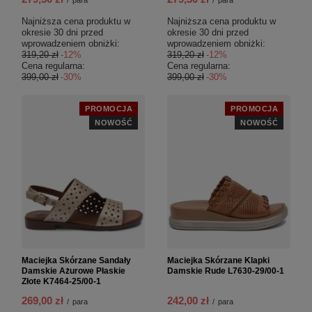
Najniższa cena produktu w
Najniższa cena produktu w
okresie 30 dni przed
okresie 30 dni przed
wprowadzeniem obniżki:
wprowadzeniem obniżki:
319,20 zł
-12%
319,20 zł
-12%
Cena regularna:
Cena regularna:
399,00 zł
-30%
399,00 zł
-30%
PROMOCJA
PROMOCJA
NOWOŚĆ
NOWOŚĆ
Maciejka Skórzane Sandały
Maciejka Skórzane Klapki
Damskie Ażurowe Płaskie
Damskie Rude L7630-29/00-1
Złote K7464-25/00-1
269,00 zł
242,00 zł
/
para
/
para