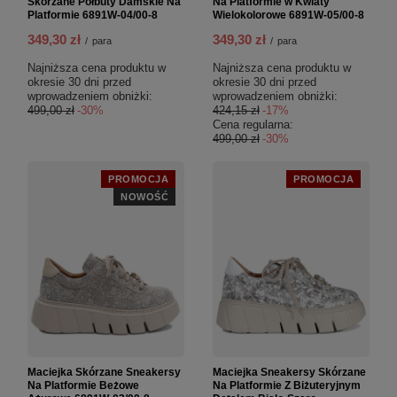
Skórzane Półbuty Damskie Na
Na Platformie w Kwiaty
Platformie 6891W-04/00-8
Wielokolorowe 6891W-05/00-8
349,30 zł
349,30 zł
/
para
/
para
Najniższa cena produktu w
Najniższa cena produktu w
okresie 30 dni przed
okresie 30 dni przed
wprowadzeniem obniżki:
wprowadzeniem obniżki:
499,00 zł
-30%
424,15 zł
-17%
Cena regularna:
499,00 zł
-30%
PROMOCJA
PROMOCJA
NOWOŚĆ
Maciejka Skórzane Sneakersy
Maciejka Sneakersy Skórzane
Na Platformie Beżowe
Na Platformie Z Biżuteryjnym