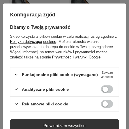
Konfiguracja zgód
Dbamy o Twoją prywatność
Sklep korzysta z plików cookie w celu realizacji usług zgodnie z
Maciejka Wysokiej Jakości
Maciejka Ponadczasowe
Polityką dotyczącą cookies
. Możesz określić warunki
Czółenka Skórzane na Słupku i
Czółenka ze Skóry Licowej na
przechowywania lub dostępu do cookie w Twojej przeglądarce.
Platformie 2629W-06-00-1
Platformie 2629W-04-00-1
Więcej informacji na temat warunków i prywatności można
znaleźć także na stronie
Prywatność i warunki Google
.
359,00 zł
359,00 zł
/
para
/
para
Najniższa cena produktu w
Najniższa cena produktu w
okresie 30 dni przed
okresie 30 dni przed
Zawsze
Funkcjonalne pliki cookie (wymagane)
wprowadzeniem obniżki:
wprowadzeniem obniżki:
aktywne
449,00 zł
-20%
449,00 zł
-20%
Analityczne pliki cookie
PROMOCJA
PROMOCJA
NOWOŚĆ
Reklamowe pliki cookie
Potwierdzam wszystkie