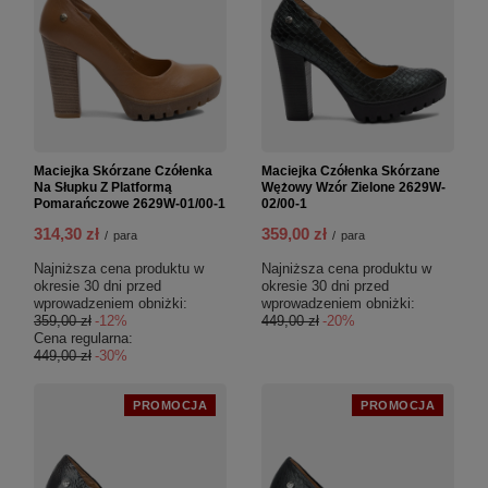
Maciejka Skórzane Czółenka
Maciejka Czółenka Skórzane
Na Słupku Z Platformą
Wężowy Wzór Zielone 2629W-
Pomarańczowe 2629W-01/00-1
02/00-1
314,30 zł
359,00 zł
/
para
/
para
Najniższa cena produktu w
Najniższa cena produktu w
okresie 30 dni przed
okresie 30 dni przed
wprowadzeniem obniżki:
wprowadzeniem obniżki:
359,00 zł
-12%
449,00 zł
-20%
Cena regularna:
449,00 zł
-30%
PROMOCJA
PROMOCJA