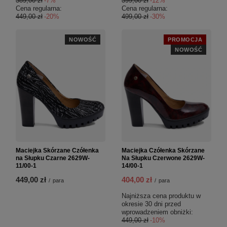
389,00 zł
-7%
399,00 zł
-12%
Cena regularna:
Cena regularna:
449,00 zł
-20%
499,00 zł
-30%
NOWOŚĆ
PROMOCJA
NOWOŚĆ
Maciejka Skórzane Czółenka
Maciejka Czółenka Skórzane
na Słupku Czarne 2629W-
Na Słupku Czerwone 2629W-
11/00-1
14/00-1
449,00 zł
404,00 zł
/
para
/
para
Najniższa cena produktu w
okresie 30 dni przed
wprowadzeniem obniżki:
449,00 zł
-10%