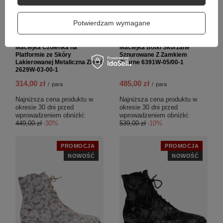
Potwierdzam wymagane
Maciejka Czółenka na
Maciejka Botki Skórzane
Platformie ze Skóry
Sznurowane Z Zamkiem
Lakierowanej Metaliczna Zieleń
Czarne 6391W-05/00-1
2629W-03-00-1
314,00 zł
485,00 zł
/
para
/
para
Najniższa cena produktu w
Najniższa cena produktu w
okresie 30 dni przed
okresie 30 dni przed
wprowadzeniem obniżki:
wprowadzeniem obniżki:
449,00 zł
-30%
539,00 zł
-10%
PROMOCJA
PROMOCJA
NOWOŚĆ
NOWOŚĆ