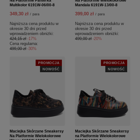
Na Platformie Panterka
Na Platformie Wielokolorowe
Multikolor 6191W-06/00-8
Mandala 6191W-13/00-8
349,30 zł
399,00 zł
/
para
/
para
Najniższa cena produktu w
Najniższa cena produktu w
okresie 30 dni przed
okresie 30 dni przed
wprowadzeniem obniżki:
wprowadzeniem obniżki:
424,15 zł
-17%
499,00 zł
-20%
Cena regularna:
499,00 zł
-30%
PROMOCJA
PROMOCJA
NOWOŚĆ
NOWOŚĆ
Maciejka Skórzane Sneakersy
Maciejka Skórzane Sneakersy
Na Platformie Wielokolorowe
na Platformie Wielokolorowe