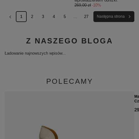
wprowadzeniem obniżki:
269,00 zł
-10%
1
2
3
4
5
...
27
Następna strona
Z NASZEGO BLOGA
Ładowanie najnowszych wpisów...
POLECAMY
Ma
Cz
29