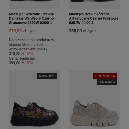
Maciejka Skórzane Trzewiki
Maciejka Botki Skórzane
Damskie We Wzory Czarno-
Artystyczne Czarno Fioletowe
Granatowe 6391W-02/00-1
6391W-44/00-1
279,30 zł
389,00 zł
/
para
/
para
Najniższa cena produktu w
okresie 30 dni przed
wprowadzeniem obniżki:
319,20 zł
-12%
Cena regularna:
399,00 zł
-30%
NOWOŚĆ
PROMOCJA
NOWOŚĆ