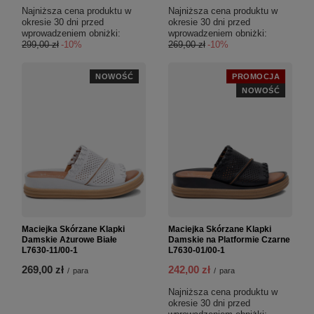
Najniższa cena produktu w
Najniższa cena produktu w
okresie 30 dni przed
okresie 30 dni przed
wprowadzeniem obniżki:
wprowadzeniem obniżki:
299,00 zł
-10%
269,00 zł
-10%
NOWOŚĆ
PROMOCJA
NOWOŚĆ
Maciejka Skórzane Klapki
Maciejka Skórzane Klapki
Damskie Ażurowe Białe
Damskie na Platformie Czarne
L7630-11/00-1
L7630-01/00-1
269,00 zł
242,00 zł
/
para
/
para
Najniższa cena produktu w
okresie 30 dni przed