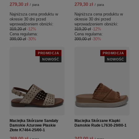
279,30 zł
279,30 zł
/
para
/
para
Najniższa cena produktu w
Najniższa cena produktu w
okresie 30 dni przed
okresie 30 dni przed
wprowadzeniem obniżki:
wprowadzeniem obniżki:
319,20 zł
-12%
319,20 zł
-12%
Cena regularna:
Cena regularna:
399,00 zł
-30%
399,00 zł
-30%
PROMOCJA
PROMOCJA
NOWOŚĆ
NOWOŚĆ
Maciejka Skórzane Sandały
Maciejka Skórzane Klapki
Damskie Ażurowe Płaskie
Damskie Rude L7630-29/00-1
Złote K7464-25/00-1
269,00 zł
242,00 zł
/
para
/
para