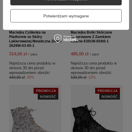
Potwierdzam wymagane
Maciejka Czółenka na
Maciejka Botki Skórzane
Platformie ze Skóry
Sznurowane Z Zamkiem
Lakierowanej Metaliczna Zieleń
Czarne 6391W-05/00-1
2629W-03-00-1
314,00 zł
485,00 zł
/
para
/
para
Najniższa cena produktu w
Najniższa cena produktu w
okresie 30 dni przed
okresie 30 dni przed
wprowadzeniem obniżki:
wprowadzeniem obniżki:
449,00 zł
-30%
539,00 zł
-10%
PROMOCJA
PROMOCJA
NOWOŚĆ
NOWOŚĆ