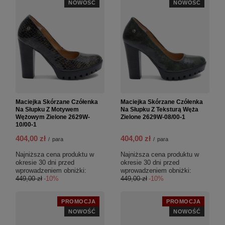
NOWOŚĆ
NOWOŚĆ
Maciejka Skórzane Czółenka
Maciejka Skórzane Czółenka
Na Słupku Z Motywem
Na Słupku Z Teksturą Węża
Wężowym Zielone 2629W-
Zielone 2629W-08/00-1
10/00-1
404,00 zł
404,00 zł
/
para
/
para
Najniższa cena produktu w
Najniższa cena produktu w
okresie 30 dni przed
okresie 30 dni przed
wprowadzeniem obniżki:
wprowadzeniem obniżki:
449,00 zł
-10%
449,00 zł
-10%
PROMOCJA
PROMOCJA
NOWOŚĆ
NOWOŚĆ