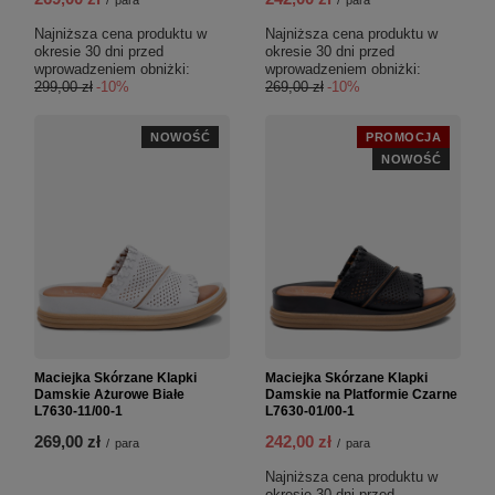
Najniższa cena produktu w
Najniższa cena produktu w
okresie 30 dni przed
okresie 30 dni przed
wprowadzeniem obniżki:
wprowadzeniem obniżki:
299,00 zł
-10%
269,00 zł
-10%
NOWOŚĆ
PROMOCJA
NOWOŚĆ
Maciejka Skórzane Klapki
Maciejka Skórzane Klapki
Damskie Ażurowe Białe
Damskie na Platformie Czarne
L7630-11/00-1
L7630-01/00-1
269,00 zł
242,00 zł
/
para
/
para
Najniższa cena produktu w
okresie 30 dni przed