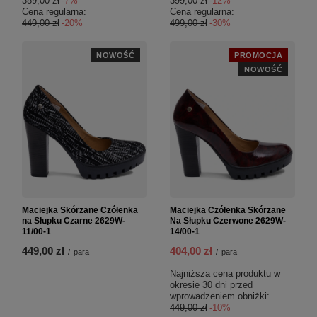
389,00 zł
-7%
399,00 zł
-12%
Cena regularna:
Cena regularna:
449,00 zł
-20%
499,00 zł
-30%
NOWOŚĆ
PROMOCJA
NOWOŚĆ
Maciejka Skórzane Czółenka
Maciejka Czółenka Skórzane
na Słupku Czarne 2629W-
Na Słupku Czerwone 2629W-
11/00-1
14/00-1
449,00 zł
404,00 zł
/
para
/
para
Najniższa cena produktu w
okresie 30 dni przed
wprowadzeniem obniżki:
449,00 zł
-10%