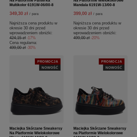
Na Platformie Panterka
Na Platformie Wielokolorowe
Multikolor 6191W-06/00-8
Mandala 6191W-13/00-8
349,30 zł
399,00 zł
/
para
/
para
Najniższa cena produktu w
Najniższa cena produktu w
okresie 30 dni przed
okresie 30 dni przed
wprowadzeniem obniżki:
wprowadzeniem obniżki:
424,15 zł
-17%
499,00 zł
-20%
Cena regularna:
499,00 zł
-30%
PROMOCJA
PROMOCJA
NOWOŚĆ
NOWOŚĆ
Maciejka Skórzane Sneakersy
Maciejka Skórzane Sneakersy
Na Platformie Wielokolorowe
na Platformie Wielokolorowe