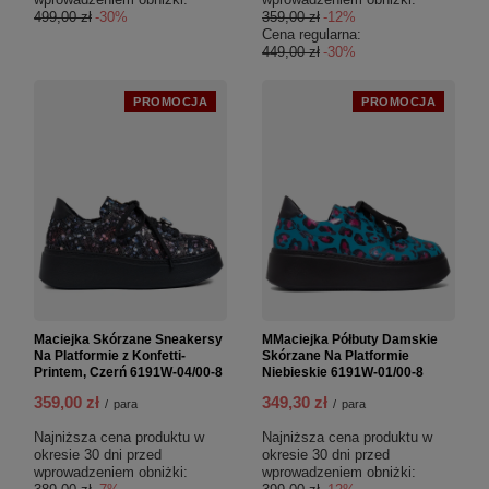
499,00 zł
-30%
359,00 zł
-12%
Cena regularna:
449,00 zł
-30%
PROMOCJA
PROMOCJA
Maciejka Skórzane Sneakersy
MMaciejka Półbuty Damskie
Na Platformie z Konfetti-
Skórzane Na Platformie
Printem, Czerń 6191W-04/00-8
Niebieskie 6191W-01/00-8
359,00 zł
349,30 zł
/
para
/
para
Najniższa cena produktu w
Najniższa cena produktu w
okresie 30 dni przed
okresie 30 dni przed
wprowadzeniem obniżki:
wprowadzeniem obniżki: