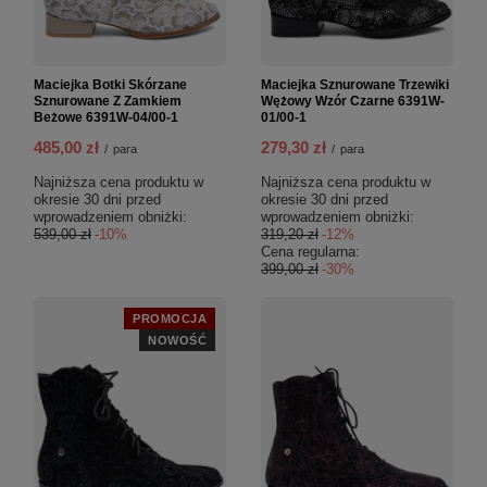
Maciejka Botki Skórzane
Maciejka Sznurowane Trzewiki
Sznurowane Z Zamkiem
Wężowy Wzór Czarne 6391W-
Beżowe 6391W-04/00-1
01/00-1
485,00 zł
279,30 zł
/
para
/
para
Najniższa cena produktu w
Najniższa cena produktu w
okresie 30 dni przed
okresie 30 dni przed
wprowadzeniem obniżki:
wprowadzeniem obniżki:
539,00 zł
-10%
319,20 zł
-12%
Cena regularna:
399,00 zł
-30%
PROMOCJA
NOWOŚĆ