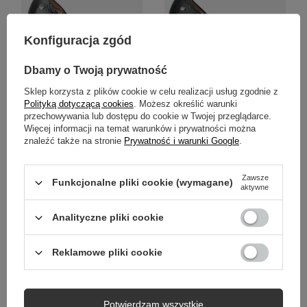
Konfiguracja zgód
Dbamy o Twoją prywatność
Sklep korzysta z plików cookie w celu realizacji usług zgodnie z
Polityką dotyczącą cookies
. Możesz określić warunki
Maciejka Wysokiej Jakości
Maciejka Ponadczasowe
przechowywania lub dostępu do cookie w Twojej przeglądarce.
Czółenka Skórzane na Słupku i
Czółenka ze Skóry Licowej na
Platformie 2629W-06-00-1
Platformie 2629W-04-00-1
Więcej informacji na temat warunków i prywatności można
znaleźć także na stronie
Prywatność i warunki Google
.
359,00 zł
359,00 zł
/
para
/
para
Najniższa cena produktu w
Najniższa cena produktu w
Zawsze
okresie 30 dni przed
okresie 30 dni przed
Funkcjonalne pliki cookie (wymagane)
aktywne
wprowadzeniem obniżki:
wprowadzeniem obniżki:
449,00 zł
-20%
449,00 zł
-20%
Analityczne pliki cookie
PROMOCJA
PROMOCJA
NOWOŚĆ
Reklamowe pliki cookie
Potwierdzam wszystkie