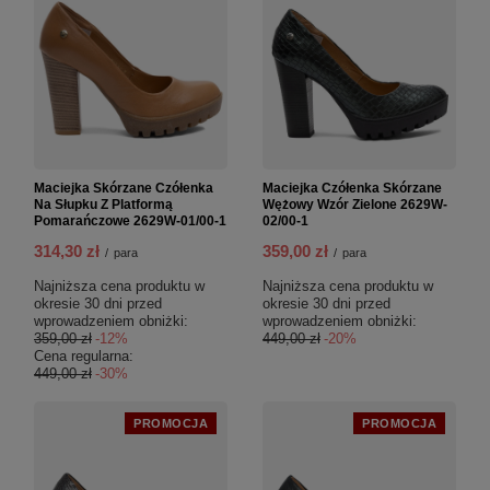
Maciejka Skórzane Czółenka
Maciejka Czółenka Skórzane
Na Słupku Z Platformą
Wężowy Wzór Zielone 2629W-
Pomarańczowe 2629W-01/00-1
02/00-1
314,30 zł
359,00 zł
/
para
/
para
Najniższa cena produktu w
Najniższa cena produktu w
okresie 30 dni przed
okresie 30 dni przed
wprowadzeniem obniżki:
wprowadzeniem obniżki:
359,00 zł
-12%
449,00 zł
-20%
Cena regularna:
449,00 zł
-30%
PROMOCJA
PROMOCJA