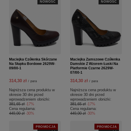
NOWOŚĆ
NOWOŚĆ
Maciejka Czółenka Skórzane
Maciejka Zamszowe Czółenka
Na Słupku Bordowe 2629W-
Damskie Z Wzorem Łuski Na
09/00-1
Platformie Czarne 2629W-
07/00-1
314,30 zł
314,30 zł
/
para
/
para
Najniższa cena produktu w
Najniższa cena produktu w
okresie 30 dni przed
okresie 30 dni przed
wprowadzeniem obniżki:
wprowadzeniem obniżki:
381,65 zł
-17%
381,65 zł
-17%
Cena regularna:
Cena regularna:
449,00 zł
-30%
449,00 zł
-30%
PROMOCJA
PROMOCJA