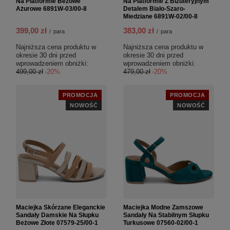
Na Platformie Beżowe
Na Platformie Z Biżuteryjnym
Ażurowe 6891W-03/00-8
Detalem Biało-Szaro-
Miedziane 6891W-02/00-8
399,00 zł
383,00 zł
/
para
/
para
Najniższa cena produktu w
Najniższa cena produktu w
okresie 30 dni przed
okresie 30 dni przed
wprowadzeniem obniżki:
wprowadzeniem obniżki:
499,00 zł
-20%
479,00 zł
-20%
PROMOCJA
PROMOCJA
NOWOŚĆ
NOWOŚĆ
Maciejka Skórzane Eleganckie
Maciejka Modne Zamszowe
Sandały Damskie Na Słupku
Sandały Na Stabilnym Słupku
Beżowe Złote 07579-25/00-1
Turkusowe 07560-02/00-1