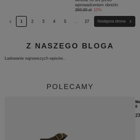
wprowadzeniem obniżki:
269,00 zł
-10%
1
2
3
4
5
...
27
Następna strona
Z NASZEGO BLOGA
Ładowanie najnowszych wpisów...
POLECAMY
Ma
0
23