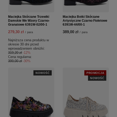
Maciejka Skórzane Trzewiki
Maciejka Botki Skórzane
Damskie We Wzory Czarno-
Artystyczne Czarno Fioletowe
Granatowe 6391W-02/00-1
6391W-44/00-1
279,30 zł
389,00 zł
/
para
/
para
Najniższa cena produktu w
okresie 30 dni przed
wprowadzeniem obniżki:
319,20 zł
-12%
Cena regularna:
399,00 zł
-30%
NOWOŚĆ
PROMOCJA
NOWOŚĆ