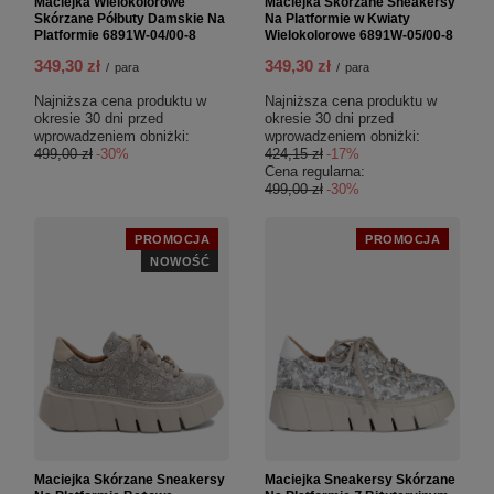
Maciejka Wielokolorowe
Maciejka Skórzane Sneakersy
Skórzane Półbuty Damskie Na
Na Platformie w Kwiaty
Platformie 6891W-04/00-8
Wielokolorowe 6891W-05/00-8
349,30 zł
349,30 zł
/
para
/
para
Najniższa cena produktu w
Najniższa cena produktu w
okresie 30 dni przed
okresie 30 dni przed
wprowadzeniem obniżki:
wprowadzeniem obniżki:
499,00 zł
-30%
424,15 zł
-17%
Cena regularna:
499,00 zł
-30%
PROMOCJA
PROMOCJA
NOWOŚĆ
Maciejka Skórzane Sneakersy
Maciejka Sneakersy Skórzane