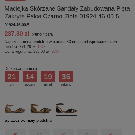
Maciejka Skórzane Sandały Zabudowana Pięta
Zakryte Palce Czarno-Złote 01924-46-00-5
01924-46-00-5
237,30 zł
brutto
/
para
Najniższa cena produktu w okresie 30 dni przed wprowadzeniem
obniżki:
271,20 zł
-12%
Cena regularna:
339,00 zł
-30%
Do końca promocji:
21
14
19
35
dni
godzin
minut
sekund
Sprawdź wymiary produktu
36
37
38
39
40