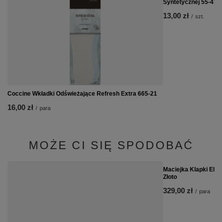
Syntetycznej 55-47-
13,00 zł
/
szt.
Coccine Wkładki Odświeżające Refresh Extra 665-21
16,00 zł
/
para
MOŻE CI SIĘ SPODOBAĆ
Maciejka Klapki Ele
Złoto
329,00 zł
/
para