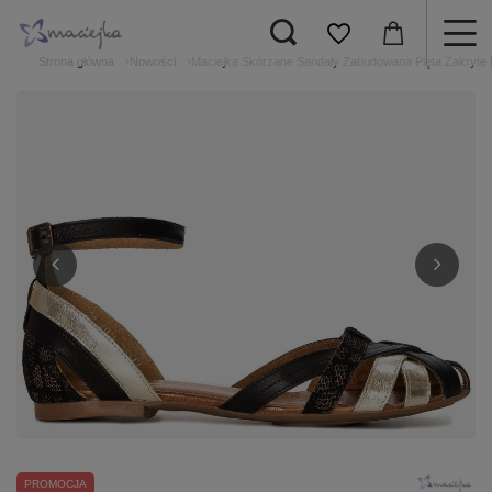
Strona główna
Nowości
Maciejka Skórzane Sandały Zabudowana Pięta Zakryte 
PROMOCJA