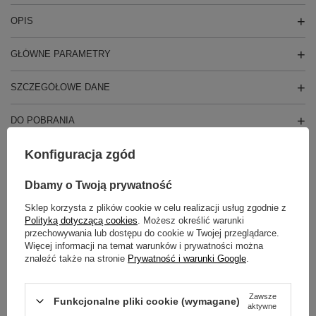
OPIS
GŁÓWNE PARAMETRY
SZCZEGÓŁOWE DANE
DO POBRANIA
Konfiguracja zgód
GWARANCJA
Dbamy o Twoją prywatność
OPINIE
(0)
Sklep korzysta z plików cookie w celu realizacji usług zgodnie z
Polityką dotyczącą cookies
. Możesz określić warunki
przechowywania lub dostępu do cookie w Twojej przeglądarce.
Potrzebujesz pomocy? Masz pytania?
Więcej informacji na temat warunków i prywatności można
znaleźć także na stronie
Prywatność i warunki Google
.
Zadaj pytanie a my odpowiemy niezwłocznie,
Zadaj pytanie
najciekawsze pytania i odpowiedzi publikując
dla innych.
Zawsze
Funkcjonalne pliki cookie (wymagane)
aktywne