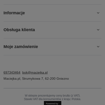
Informacje
Obsługa klienta
Moje zamówienie
697343464
bok@maciejka.pl
Maciejka.pl
,
Strumykowa 7
,
62-200
Gniezno
W sklepie prezentujemy ceny brutto (z VAT).
Stawki VAT dla konsumentów z kraju:
Polska
.