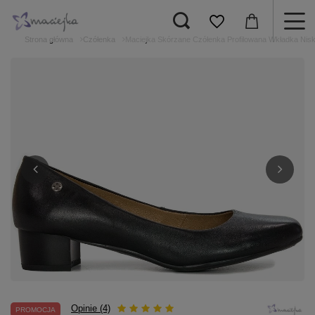
Strona główna
Czółenka
Maciejka Skórzane Czółenka Profilowana Wkładka Nisk
Opinie (4)
PROMOCJA