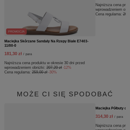
Najniższa cena prod
wprowadzeniem obni
Cena regularna:
299,
PROMOCJA
Maciejka Skórzane Sandały Na Rzepy Białe E7403-
11/00-0
181,30 zł
/
para
Najniższa cena produktu w okresie 30 dni przed
wprowadzeniem obniżki:
207,20 zł
-12%
Cena regularna:
259,00 zł
-30%
MOŻE CI SIĘ SPODOBAĆ
PROMOCJA
Maciejka Półbuty da
314,30 zł
/
para
Najniższa cena prod