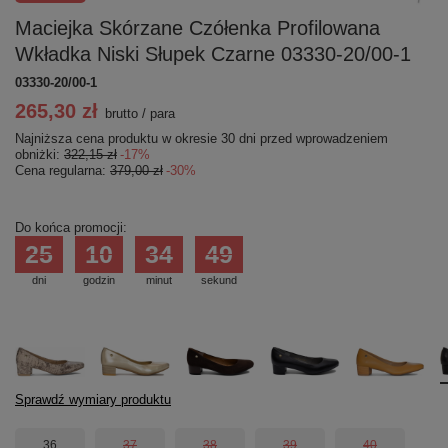
Maciejka Skórzane Czółenka Profilowana
Wkładka Niski Słupek Czarne 03330-20/00-1
03330-20/00-1
265,30 zł
brutto
/
para
Najniższa cena produktu w okresie 30 dni przed wprowadzeniem
obniżki:
322,15 zł
-17%
Cena regularna:
379,00 zł
-30%
Do końca promocji:
25
10
34
49
dni
godzin
minut
sekund
Sprawdź wymiary produktu
36
37
38
39
40