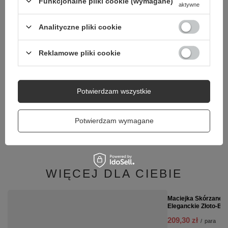
Funkcjonalne pliki cookie (wymagane)
aktywne
Coccine Wkładka Ant
Analityczne pliki cookie
Bioactive 665-101
11,00 zł
/
para
Reklamowe pliki cookie
Potwierdzam wszystkie
Potwierdzam wymagane
Coccine Wkładka Skórzana Leather On Latex 665-52
15,00 zł
/
para
WIĘCEJ DLA CIEBIE
PROMOCJA
Maciejka Skórzane S
Eleganckie Złoto-Be
209,30 zł
/
para