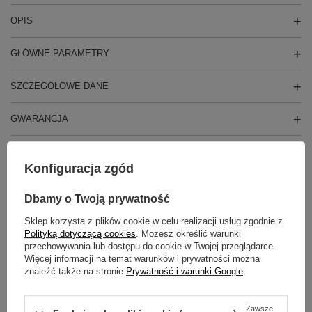
OPIS
GŁÓWNE PARAMETRY
SZCZEGÓŁOWE DANE
GWARANCJA
OPINIE
(4)
Konfiguracja zgód
Dbamy o Twoją prywatność
Potrzebujesz pomocy? Masz pytania?
Sklep korzysta z plików cookie w celu realizacji usług zgodnie z
Zadaj pytanie a my odpowiemy niezwłocznie,
Polityką dotyczącą cookies
. Możesz określić warunki
Zadaj pytanie
najciekawsze pytania i odpowiedzi publikując
dla innych.
przechowywania lub dostępu do cookie w Twojej przeglądarce.
Więcej informacji na temat warunków i prywatności można
znaleźć także na stronie
Prywatność i warunki Google
.
NIEZBĘDNE AKCESORIA
Zawsze