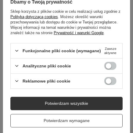
Dbamy o Twoją prywatność
SZCZEGÓŁOWE DANE
Sklep korzysta z plików cookie w celu realizacji usług zgodnie z
Polityką dotyczącą cookies
. Możesz określić warunki
przechowywania lub dostępu do cookie w Twojej przeglądarce.
GWARANCJA
Więcej informacji na temat warunków i prywatności można
znaleźć także na stronie
Prywatność i warunki Google
.
OPINIE
(6)
Zawsze
Funkcjonalne pliki cookie (wymagane)
aktywne
Potrzebujesz pomocy? Masz pytania?
Analityczne pliki cookie
Zadaj pytanie a my odpowiemy niezwłocznie,
Zadaj pytanie
najciekawsze pytania i odpowiedzi publikując
dla innych.
Reklamowe pliki cookie
Potwierdzam wszystkie
Potwierdzam wymagane