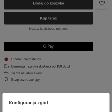
Dodaj do koszyka
Kup teraz
Możesz kupić także poprzez:
Produkt niedostępny
Darmowa i szybka dostawa
od
150,00 zł
14
dni na łatwy zwrot
Bezpieczne zakupy
OPIS
Konfiguracja zgód
GŁÓWNE PARAMETRY