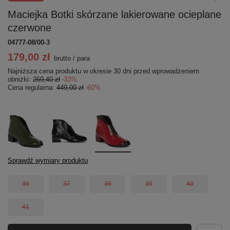
Maciejka Botki skórzane lakierowane ocieplane
czerwone
04777-08/00-3
179,00 zł
brutto
/
para
Najniższa cena produktu w okresie 30 dni przed wprowadzeniem
obniżki:
269,40 zł
-33%
Cena regularna:
449,00 zł
-60%
Sprawdź wymiary produktu
36
37
38
39
40
41