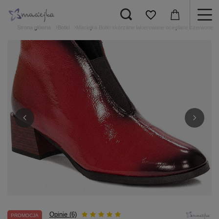
Strona główna
Botki
Maciejka Botki skórzane lakierowane ocieplane czerwone
Opinie (6)
PROMOCJA