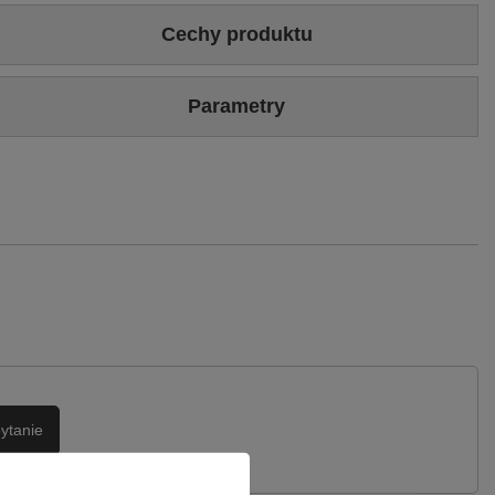
Cechy produktu
Kolor
Czarny
Parametry
Rozmiarówka
Standardowa (rekomendujemy zakup najczęściej
noszonego rozmiaru)
Marka
Maciejka
Wysokość obcasa
1
Symbol
07029-01-00-0
Wierzch
Skóra naturalna
Gwarancja
24 miesiące
Podszewka
Skóra naturalna
ytanie