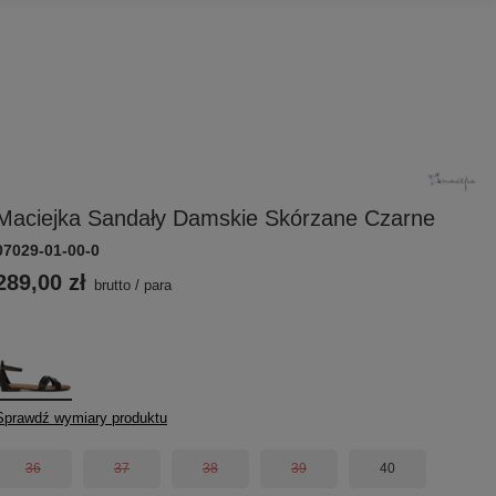
Maciejka Sandały Damskie Skórzane Czarne
07029-01-00-0
289,00 zł
brutto
/
para
Sprawdź wymiary produktu
36
37
38
39
40