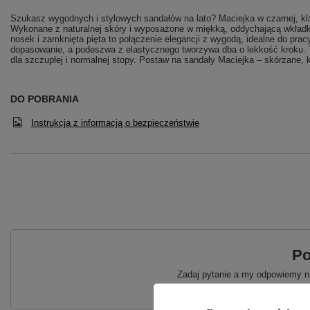
Szukasz wygodnych i stylowych sandałów na lato? Maciejka w czarnej, klas
Wykonane z naturalnej skóry i wyposażone w miękką, oddychającą wkładkę
nosek i zamknięta pięta to połączenie elegancji z wygodą, idealne do pra
dopasowanie, a podeszwa z elastycznego tworzywa dba o lekkość kroku. 
dla szczupłej i normalnej stopy. Postaw na sandały Maciejka – skórzane, 
DO POBRANIA
Instrukcja z informacją o bezpieczeństwie
Po
Zadaj pytanie a my odpowiemy ni