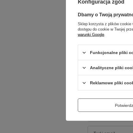
Konfiguracja zgód
Dbamy o Twoją prywatn
Sklep korzysta z plików cookie 
dostępu do cookie w Twojej prz
warunki Google
.
Funkcjonalne pliki 
Treść twojej opinii
Analityczne pliki coo
Reklamowe pliki coo
Dodaj własne zdję
Potwier
Twoje imię