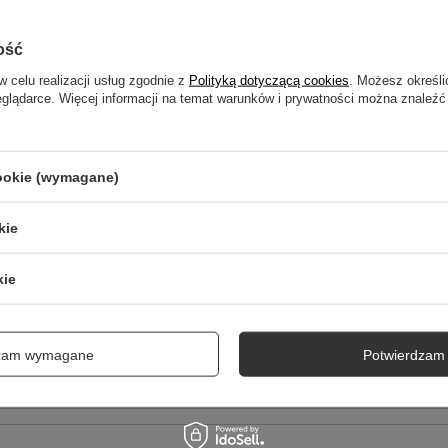
NAPISZ SWOJĄ OPINIĘ
ość
w celu realizacji usług zgodnie z
Polityką dotyczącą cookies
. Możesz określi
Twoja ocena:
eglądarce. Więcej informacji na temat warunków i prywatności można znaleźć
5/5
cookie (wymagane)
kie
kie
cie produktu:
dzam wymagane
Potwierdzam 