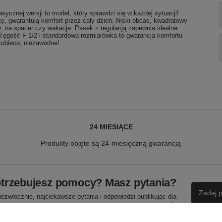
ycznej wersji to model, który sprawdzi się w każdej sytuacji!
, gwarantują komfort przez cały dzień. Niski obcas, kwadratowy
cy, na spacer czy wakacje. Pasek z regulacją zapewnia idealne
Tęgość F 1/2 i standardowa rozmiarówka to gwarancja komfortu
kobiece, niezawodne!
24 MIESIĄCE
Produkty objęte są 24-miesięczną gwarancją
trzebujesz pomocy? Masz pytania?
Zadaj p
ezwłocznie, najciekawsze pytania i odpowiedzi publikując dla
innych.