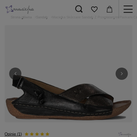
Strona główna
Sandały
Maciejka Skórzane Sandały Z Przeplatanymi Paskami C
Opinie (1)