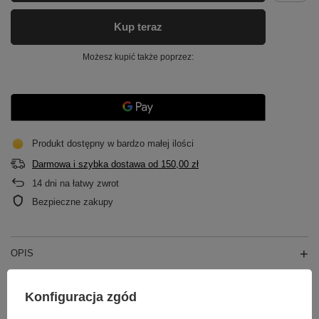
Kup teraz
Możesz kupić także poprzez:
Produkt dostępny w bardzo małej ilości
Darmowa i szybka dostawa
od
150,00 zł
14
dni na łatwy zwrot
Bezpieczne zakupy
OPIS
GŁÓWNE PARAMETRY
Konfiguracja zgód