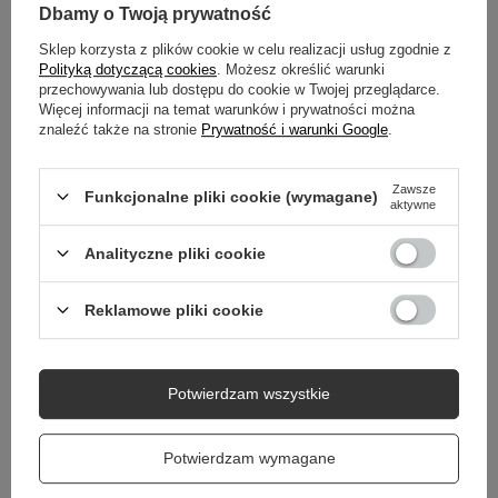
SZCZEGÓŁOWE DANE
Dbamy o Twoją prywatność
Sklep korzysta z plików cookie w celu realizacji usług zgodnie z
DO POBRANIA
Polityką dotyczącą cookies
. Możesz określić warunki
przechowywania lub dostępu do cookie w Twojej przeglądarce.
GWARANCJA
Więcej informacji na temat warunków i prywatności można
znaleźć także na stronie
Prywatność i warunki Google
.
OPINIE
(1)
Zawsze
Funkcjonalne pliki cookie (wymagane)
aktywne
Potrzebujesz pomocy? Masz pytania?
Analityczne pliki cookie
Zadaj pytanie a my odpowiemy niezwłocznie,
Zadaj pytanie
najciekawsze pytania i odpowiedzi publikując
dla innych.
Reklamowe pliki cookie
Potwierdzam wszystkie
Potwierdzam wymagane