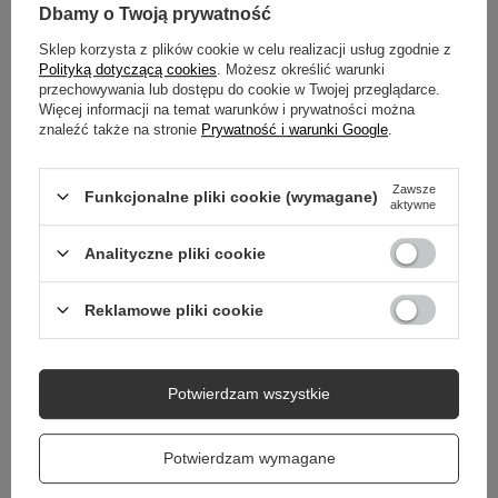
SZCZEGÓŁOWE DANE
Dbamy o Twoją prywatność
Sklep korzysta z plików cookie w celu realizacji usług zgodnie z
DO POBRANIA
Polityką dotyczącą cookies
. Możesz określić warunki
przechowywania lub dostępu do cookie w Twojej przeglądarce.
GWARANCJA
Więcej informacji na temat warunków i prywatności można
znaleźć także na stronie
Prywatność i warunki Google
.
OPINIE
(1)
Zawsze
Funkcjonalne pliki cookie (wymagane)
aktywne
Potrzebujesz pomocy? Masz pytania?
Analityczne pliki cookie
Zadaj pytanie a my odpowiemy niezwłocznie,
Zadaj pytanie
najciekawsze pytania i odpowiedzi publikując
dla innych.
Reklamowe pliki cookie
Potwierdzam wszystkie
Potwierdzam wymagane