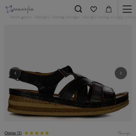
Strona główna
Maciejka
Sandały Maciejka
Maciejka Sandały na rzepy czarne 
Opinie (1)