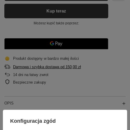
Kup teraz
Możesz kupić także poprzez:
Produkt dostępny w bardzo małej ilości
Darmowa i szybka dostawa
od
150,00 zł
14
dni na łatwy zwrot
Bezpieczne zakupy
OPIS
GŁÓWNE PARAMETRY
Konfiguracja zgód