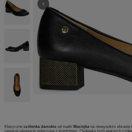
Klasyczne
czółenka damskie
od marki
Maciejka
na niewysokim obcasie t
ceniącej elegancję połączoną z komfortem. Cholewka tych pięknych czół