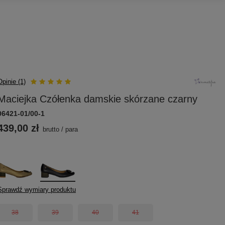
Opinie (1)
Maciejka Czółenka damskie skórzane czarny
06421-01/00-1
439,00 zł
brutto
/
para
Sprawdź wymiary produktu
38
39
40
41