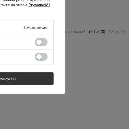
 także na stronie
Prywatność i
Zawsze aktywne
Czy opinia była pomocna?
Tak
0
Nie
0
wszystkie