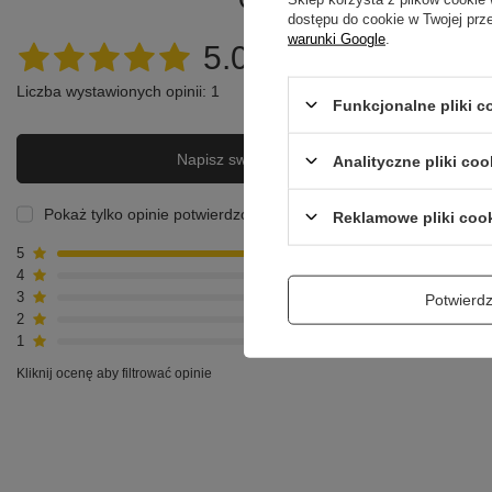
dostępu do cookie w Twojej prz
warunki Google
.
5.00
Liczba wystawionych opinii: 1
Funkcjonalne pliki 
Napisz swoją opinię
Analityczne pliki coo
Pokaż tylko opinie potwierdzone zakupem
Reklamowe pliki coo
5
1
4
0
3
0
Potwier
2
0
1
0
Kliknij ocenę aby filtrować opinie