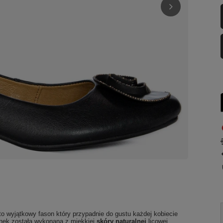
o wyjątkowy fason który przypadnie do gustu każdej kobiecie
enek została wykonana z miękkiej
skóry naturalnej
licowej