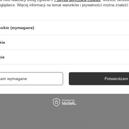
eglądarce. Więcej informacji na temat warunków i prywatności można znaleźć
5/5
Opinia potwierdzona zakupem
BARDZO ŁADNE BUTY I WYGODNE POLECAM
cookie (wymagane)
2025-04-01
JOLANTA, GRÓJEC
kie
kie
dzam wymagane
Potwierdzam 