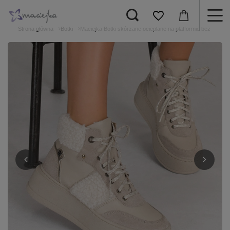
Strona główna
Botki
Maciejka Botki skórzane ocieplane na platformie beż