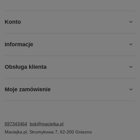
Informacje
Obsługa klienta
Moje zamówienie
697343464
bok@maciejka.pl
Maciejka.pl
,
Strumykowa 7
,
62-200
Gniezno
W sklepie prezentujemy ceny brutto (z VAT).
Stawki VAT dla konsumentów z kraju:
Polska
.