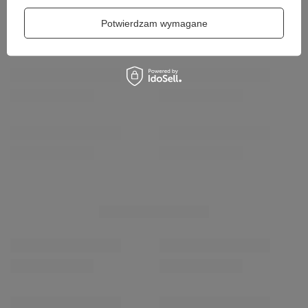
Potwierdzam wymagane
NIEZBĘDNE AKCESORIA
Coccine Profesjonalna Długa Łyżka do Butów 60 cm
Coccine Wkładka Te
623-01-03-02
Premium 665-43
19,00 zł
12,00 zł
/
szt.
/
para
WIĘCEJ DLA CIEBIE
Coccine Profesjonalna Długa Łyżka do Butów 60 cm
Coccine Profesjonal
623-01-03-02
Forte Shine – Czarn
19,00 zł
15,00 zł
/
szt.
/
szt.