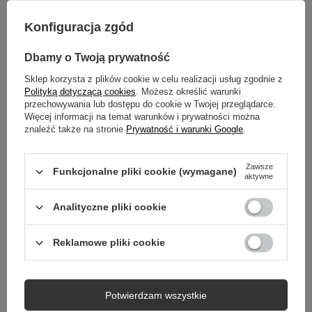
Konfiguracja zgód
OPIS
Dbamy o Twoją prywatność
GŁÓWNE PARAMETRY
Sklep korzysta z plików cookie w celu realizacji usług zgodnie z
Polityką dotyczącą cookies
. Możesz określić warunki
SZCZEGÓŁOWE DANE
przechowywania lub dostępu do cookie w Twojej przeglądarce.
Więcej informacji na temat warunków i prywatności można
znaleźć także na stronie
Prywatność i warunki Google
.
DO POBRANIA
GWARANCJA
Zawsze
Funkcjonalne pliki cookie (wymagane)
aktywne
OPINIE
(0)
Analityczne pliki cookie
Reklamowe pliki cookie
Potrzebujesz pomocy? Masz pytania?
Zadaj pytanie a my odpowiemy niezwłocznie,
Zadaj pytanie
najciekawsze pytania i odpowiedzi publikując
dla innych.
Potwierdzam wszystkie