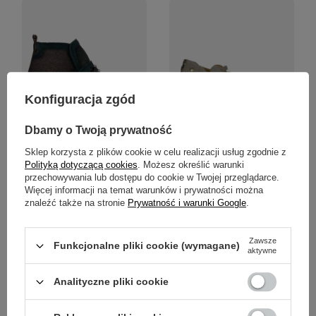
Konfiguracja zgód
Dbamy o Twoją prywatność
Sklep korzysta z plików cookie w celu realizacji usług zgodnie z
Polityką dotyczącą cookies
. Możesz określić warunki
Maciejka Botki Damskie Rudo
Maciejka Botki skóra welur
przechowywania lub dostępu do cookie w Twojej przeglądarce.
Zielony
beżowy na obcasie 06456-
04/00-5
Więcej informacji na temat warunków i prywatności można
znaleźć także na stronie
Prywatność i warunki Google
.
469,00 zł
399,00 zł
/
para
/
para
Zawsze
Funkcjonalne pliki cookie (wymagane)
aktywne
Analityczne pliki cookie