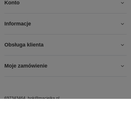
Konto
Informacje
Obsługa klienta
Moje zamówienie
697343464
bok@maciejka.pl
Maciejka.pl
,
Strumykowa 7
,
62-200
Gniezno
W sklepie prezentujemy ceny brutto (z VAT).