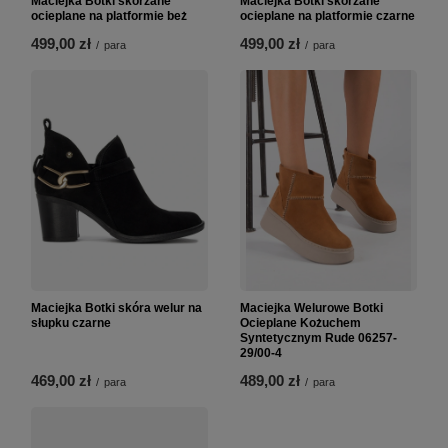
Maciejka Botki skórzane
Maciejka Botki skórzane
ocieplane na platformie beż
ocieplane na platformie czarne
499,00 zł
499,00 zł
/
para
/
para
Maciejka Botki skóra welur na
Maciejka Welurowe Botki
słupku czarne
Ocieplane Kożuchem
Syntetycznym Rude 06257-
29/00-4
469,00 zł
489,00 zł
/
para
/
para