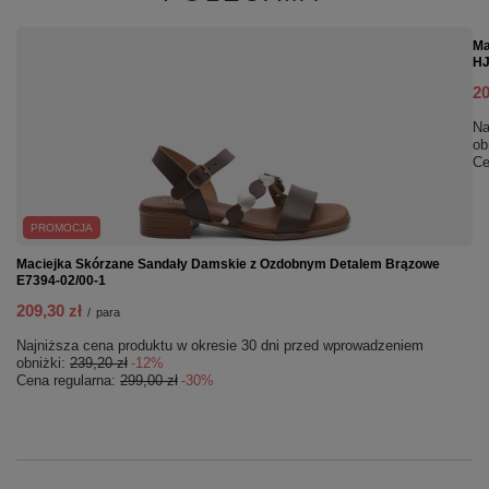
Ma
HJ
20
Na
ob
Ce
PROMOCJA
Maciejka Skórzane Sandały Damskie z Ozdobnym Detalem Brązowe
E7394-02/00-1
209,30 zł
/
para
Najniższa cena produktu w okresie 30 dni przed wprowadzeniem
obniżki:
239,20 zł
-12%
Cena regularna:
299,00 zł
-30%