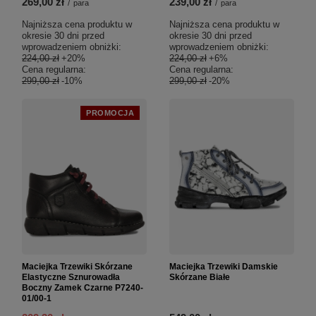
269,00 zł
239,00 zł
/
para
/
para
Najniższa cena produktu w
Najniższa cena produktu w
okresie 30 dni przed
okresie 30 dni przed
wprowadzeniem obniżki:
wprowadzeniem obniżki:
224,00 zł
+20%
224,00 zł
+6%
Cena regularna:
Cena regularna:
299,00 zł
-10%
299,00 zł
-20%
PROMOCJA
Maciejka Trzewiki Skórzane
Maciejka Trzewiki Damskie
Elastyczne Sznurowadła
Skórzane Białe
Boczny Zamek Czarne P7240-
01/00-1