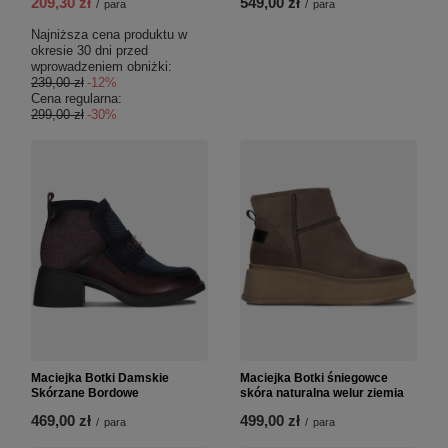
209,30 zł
549,00 zł
/
para
/
para
Najniższa cena produktu w
okresie 30 dni przed
wprowadzeniem obniżki:
239,00 zł
-12%
Cena regularna:
299,00 zł
-30%
Maciejka Botki Damskie
Maciejka Botki śniegowce
Skórzane Bordowe
skóra naturalna welur ziemia
469,00 zł
499,00 zł
/
para
/
para