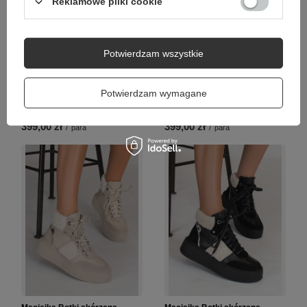
Reklamowe pliki cookie
Potwierdzam wszystkie
Maciejka Skórzane Botki
Maciejka Botki Skórzane
Ażurowe na Słupku Czarne
Ażurowy Kwiatowy Tył Niski
Potwierdzam wymagane
06456-01/00-5
Obcas Jasny Beż 04091-60/00-
5
399,00 zł
399,00 zł
/
para
/
para