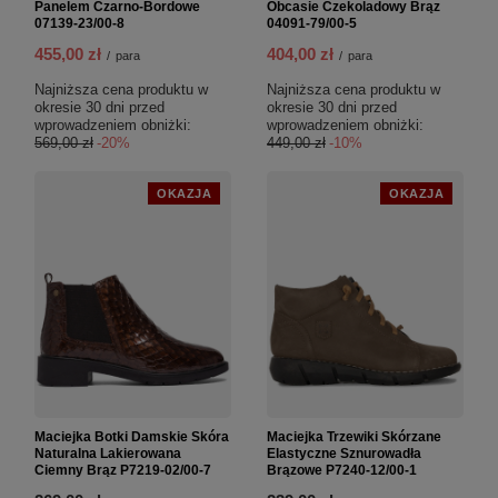
Panelem Czarno-Bordowe
Obcasie Czekoladowy Brąz
07139-23/00-8
04091-79/00-5
455,00 zł
404,00 zł
/
para
/
para
Najniższa cena produktu w
Najniższa cena produktu w
okresie 30 dni przed
okresie 30 dni przed
wprowadzeniem obniżki:
wprowadzeniem obniżki:
569,00 zł
-20%
449,00 zł
-10%
OKAZJA
OKAZJA
Maciejka Botki Damskie Skóra
Maciejka Trzewiki Skórzane
Naturalna Lakierowana
Elastyczne Sznurowadła
Ciemny Brąz P7219-02/00-7
Brązowe P7240-12/00-1