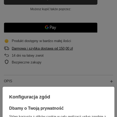
Możesz kupić także poprzez:
Produkt dostępny w bardzo małej ilości
Darmowa i szybka dostawa
od
150,00 zł
14
dni na łatwy zwrot
Bezpieczne zakupy
OPIS
GŁÓWNE PARAMETRY
Konfiguracja zgód
SZCZEGÓŁOWE DANE
Dbamy o Twoją prywatność
Sklep korzysta z plików cookie w celu realizacji usług zgodnie z