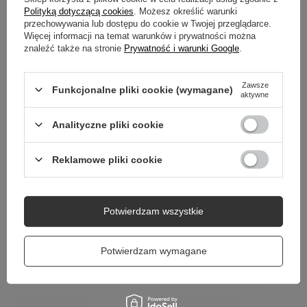
GWARANCJA
Polityką dotyczącą cookies
. Możesz określić warunki
przechowywania lub dostępu do cookie w Twojej przeglądarce.
OPINIE
(0)
Więcej informacji na temat warunków i prywatności można
znaleźć także na stronie
Prywatność i warunki Google
.
Zawsze
Potrzebujesz pomocy? Masz pytania?
Funkcjonalne pliki cookie (wymagane)
aktywne
Zadaj pytanie a my odpowiemy niezwłocznie,
Zadaj pytanie
najciekawsze pytania i odpowiedzi publikując
Analityczne pliki cookie
dla innych.
Reklamowe pliki cookie
Potwierdzam wszystkie
Potwierdzam wymagane