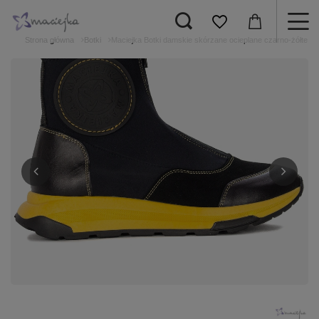
Strona główna
Botki
Maciejka Botki damskie skórzane ocieplane czarno-żółte