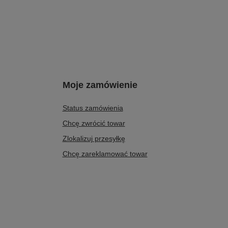
turalna czarny
Maciejka Botki skórzane na obcasie czarny
179,00 zł
/
para
Najniższa cena produktu w okresie 30 dni przed
wprowadzeniem obniżki:
369,00 zł
-51%
Moje zamówienie
Status zamówienia
Chcę zwrócić towar