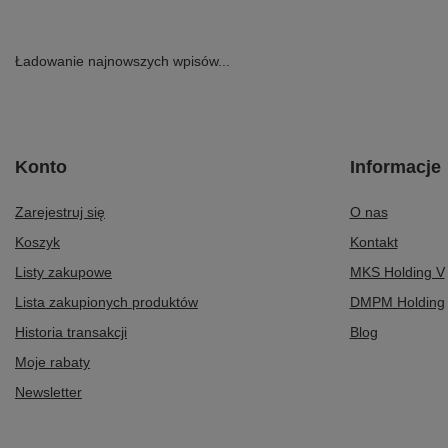
Maciejka Ponadczasowe Czółenka ze Skóry Licowej na
Maciejka Baleriny
Platformie 2629W-04-00-1
259,00 zł
/
para
359,00 zł
/
para
Najniższa cena produktu w okresie 30 dni przed
wprowadzeniem obniżki:
449,00 zł
-20%
Ładowanie najnowszych wpisów...
Konto
Informacje
Zarejestruj się
O nas
Koszyk
Kontakt