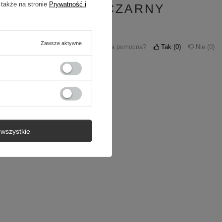
 także na stronie
Prywatność i
 SKÓRA WELUR CZARNY
Zawsze aktywne
Czy opinia była pomocna?
Tak
0
Nie
0
wszystkie