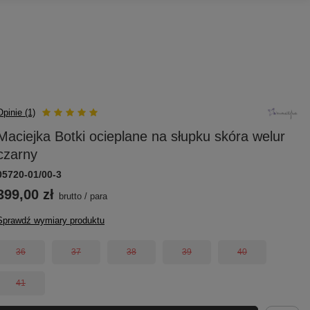
Opinie (1)
Maciejka Botki ocieplane na słupku skóra welur
czarny
05720-01/00-3
399,00 zł
brutto
/
para
Sprawdź wymiary produktu
36
37
38
39
40
41