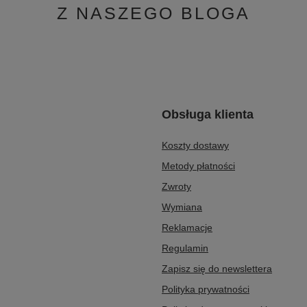
 Skóra Naturalna fioletowe
Maciejka Botki na platformie skóra na
549,00 zł
/
para
Z NASZEGO BLOGA
Obsługa klienta
Koszty dostawy
Metody płatności