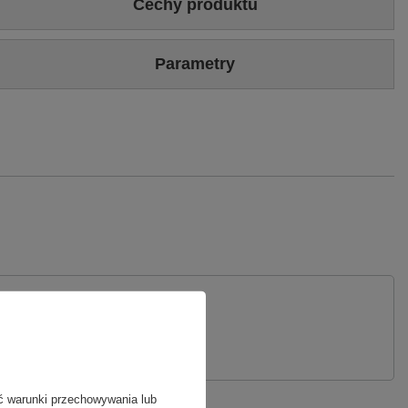
Cechy produktu
Kolor
Czarny
Parametry
Rozmiarówka
Standardowa (rekomendujemy zakup najczęściej
noszonego rozmiaru)
Marka
Maciejka
Wierzch
Skóra welurowa
Symbol
05720-01/00-3
Podszewka
Ocieplina syntetyczna
Gwarancja
24 miesiące
ytanie
ć warunki przechowywania lub