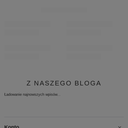
PROMOCJA
Maciejka Czółenka Mary Jane Skórzane Lakierowane
Maciejka Klapki Skór
Czarne K7518-01/00-1
349,00 zł
/
para
202,30 zł
/
para
Najniższa cena produktu w okresie 30 dni przed
wprowadzeniem obniżki:
231,20 zł
-12%
Cena regularna:
289,00 zł
-30%
Z NASZEGO BLOGA
Ładowanie najnowszych wpisów...
Konto