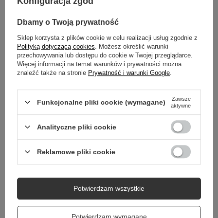
Konfiguracja zgód
OPIS
Dbamy o Twoją prywatność
GŁÓWNE PARAMETRY
Sklep korzysta z plików cookie w celu realizacji usług zgodnie z
Polityką dotyczącą cookies
. Możesz określić warunki
przechowywania lub dostępu do cookie w Twojej przeglądarce.
SZCZEGÓŁOWE DANE
Więcej informacji na temat warunków i prywatności można
znaleźć także na stronie
Prywatność i warunki Google
.
GWARANCJA
Zawsze
OPINIE
(3)
Funkcjonalne pliki cookie (wymagane)
aktywne
Analityczne pliki cookie
Potrzebujesz pomocy? Masz pytania?
Reklamowe pliki cookie
Zadaj pytanie a my odpowiemy niezwłocznie,
Zadaj pytanie
najciekawsze pytania i odpowiedzi publikując
dla innych.
Potwierdzam wszystkie
NIEZBĘDNE AKCESORIA
PROMOCJA
Potwierdzam wymagane