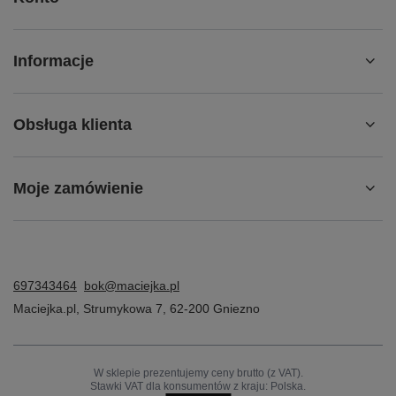
Informacje
Obsługa klienta
Moje zamówienie
697343464
bok@maciejka.pl
Maciejka.pl
,
Strumykowa 7
,
62-200
Gniezno
W sklepie prezentujemy ceny brutto (z VAT).
Stawki VAT dla konsumentów z kraju:
Polska
.