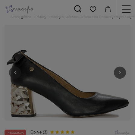
Strona główna
Półbuty
Maciejka Skórzane Czółenka na Geometrycznym Złotym 
Opinie (3)
PROMOCJA