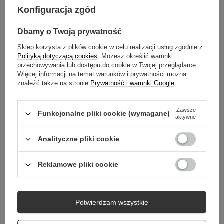
Konfiguracja zgód
OPIS
Dbamy o Twoją prywatność
Sklep korzysta z plików cookie w celu realizacji usług zgodnie z
GŁÓWNE PARAMETRY
Polityką dotyczącą cookies
. Możesz określić warunki
przechowywania lub dostępu do cookie w Twojej przeglądarce.
Więcej informacji na temat warunków i prywatności można
SZCZEGÓŁOWE DANE
znaleźć także na stronie
Prywatność i warunki Google
.
GWARANCJA
Zawsze
Funkcjonalne pliki cookie (wymagane)
aktywne
OPINIE
(3)
Analityczne pliki cookie
Potrzebujesz pomocy? Masz pytania?
Reklamowe pliki cookie
Zadaj pytanie a my odpowiemy niezwłocznie,
Zadaj pytanie
najciekawsze pytania i odpowiedzi publikując
dla innych.
Potwierdzam wszystkie