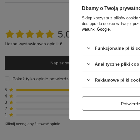
Dbamy o Twoją prywatn
OPINIE O MA
Sklep korzysta z plików cookie 
dostępu do cookie w Twojej prz
warunki Google
.
5.00
Liczba wystawionych opinii: 6
Funkcjonalne pliki 
Napisz swoją opinię
Analityczne pliki coo
Pokaż tylko opinie potwierdzone zakupem
Reklamowe pliki coo
5
6
4
0
3
0
Potwier
2
0
1
0
Kliknij ocenę aby filtrować opinie