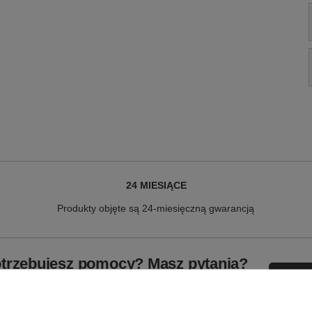
24 MIESIĄCE
Produkty objęte są 24-miesięczną gwarancją
trzebujesz pomocy? Masz pytania?
Zadaj p
ezwłocznie, najciekawsze pytania i odpowiedzi publikując dla
innych.