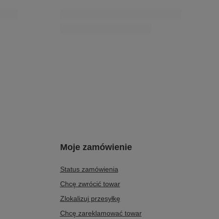
PROMOCJA
e pistacja lakier
Maciejka Sandały Skórzane z Kwadratowym Noskiem
Czarno-Beżowe K7477-01/00-1
260,00 zł
/
para
0 dni przed
Najniższa cena produktu w okresie 30 dni przed
7%
wprowadzeniem obniżki:
289,00 zł
-10%
Moje zamówienie