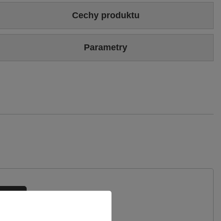
Cechy produktu
Kolor
Beżowy
Złoty
Parametry
Wysokość obcasa
5
Marka
Maciejka
Wierzch
Skóra naturalna
Symbol
01304-53-00-1
Podszewka
Skóra naturalna
Gwarancja
24 miesiące
ytanie