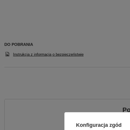
DO POBRANIA
Instrukcja z informacją o bezpieczeństwie
Po
Zadaj pytanie a my odpowiemy ni
Konfiguracja zgód