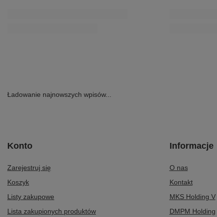
PROMOCJA
Maciejka Skórzane Czółenka Profilowana Wkładka
Maciejka Botki N
Niski Słupek Czarne 03330-20/00-1
469,00 zł
/
para
265,30 zł
/
para
Najniższa cena produktu w okresie 30 dni przed
wprowadzeniem obniżki:
322,15 zł
-17%
Cena regularna:
379,00 zł
-30%
Ładowanie najnowszych wpisów...
Konto
Informacje