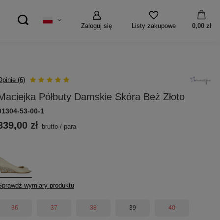
Zaloguj się
0,00 zł
Listy zakupowe
Opinie (6)
Maciejka Półbuty Damskie Skóra Beż Złoto
01304-53-00-1
339,00 zł
brutto
/
para
Sprawdź wymiary produktu
36
37
38
39
40