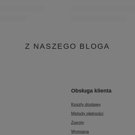
MOŻE CI SIĘ SPODOBAĆ
PROMOCJA
a Słupku Skóra Welur Czarny
Maciejka Czółenka na obcasie skórzan
06443-09/00-1
307,30 zł
/
para
Najniższa cena produktu w okresie 3
wprowadzeniem obniżki:
373,15 zł
-1
Cena regularna:
439,00 zł
-30%
Z NASZEGO BLOGA
Obsługa klienta