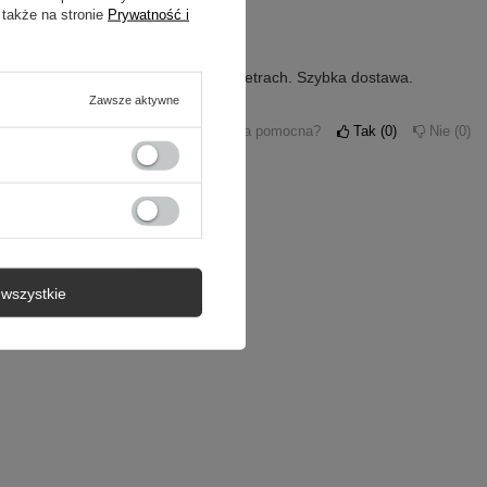
 także na stronie
Prywatność i
podanym wymiarem wkładki w centymetrach. Szybka dostawa.
Zawsze aktywne
Czy opinia była pomocna?
Tak
0
Nie
0
wszystkie