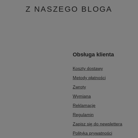
-00-8
Cholewka Czarne K7211-01/00-8
319,00 zł
/
para
roduktu w okresie 30 dni przed
Najniższa cena produktu w okresie 3
bniżki:
549,00 zł
-20%
wprowadzeniem obniżki:
299,00 zł
+
Cena regularna:
399,00 zł
-20%
Z NASZEGO BLOGA
Obsługa klienta
Koszty dostawy
Metody płatności
Zwroty