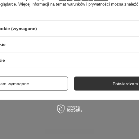
eglądarce. Więcej informacji na temat warunków i prywatności można znaleźć
5/5
Opinia potwierdzona zakupem
Buty bardzo wygodne i starannie wykonane, rozmiar 40 zgodny z 
Polecam, to mój kolejny zakup obuwia z tej firmy.
cookie (wymagane)
2025-10-27
MARLENA, Ząbki
kie
kie
dzam wymagane
Potwierdzam 
NIEZBĘDNE AKCESORIA