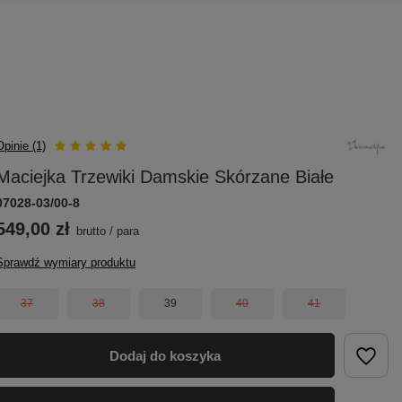
Opinie (1)
Maciejka Trzewiki Damskie Skórzane Białe
07028-03/00-8
549,00 zł
brutto
/
para
Sprawdź wymiary produktu
37
38
39
40
41
Dodaj do koszyka