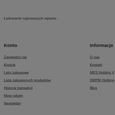
Czarne 06309-01
499,00 zł
/
para
439,00 zł
/
para
Najniższa cena p
wprowadzeniem o
Ładowanie najnowszych wpisów...
Konto
Informacje
Zarejestruj się
O nas
Koszyk
Kontakt
Listy zakupowe
MKS Holding V