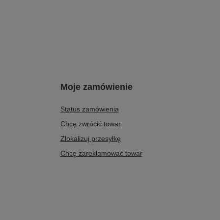
Opalizująca Zieleń 07092-09-00-8
611,00 zł
/
para
0 dni przed
Najniższa cena produktu w okresie 30 dni przed
6%
wprowadzeniem obniżki:
509,00 zł
+20%
Cena regularna:
679,00 zł
-10%
Moje zamówienie
Status zamówienia
Chcę zwrócić towar
Zlokalizuj przesyłkę