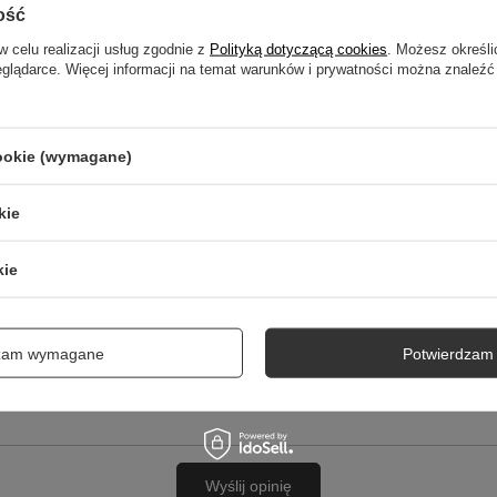
ość
Twoja ocena:
5/5
w celu realizacji usług zgodnie z
Polityką dotyczącą cookies
. Możesz określi
eglądarce. Więcej informacji na temat warunków i prywatności można znaleźć
cookie (wymagane)
kie
cie produktu:
kie
dzam wymagane
Potwierdzam 
Wyślij opinię