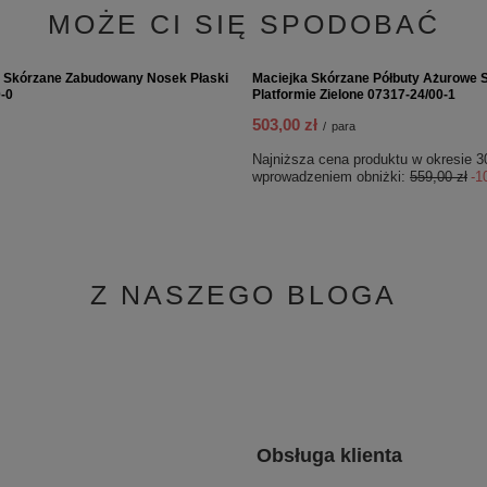
WIĘCEJ DLA CIEBIE
PROMOCJA
y Skórzane Peep-Toe Ażurowe
Maciejka Skórzane Sandały Ażurowe
9/00-1
04/00-1
209,30 zł
/
para
roduktu w okresie 30 dni przed
Najniższa cena produktu w okresie 3
bniżki:
191,20 zł
-12%
wprowadzeniem obniżki:
239,20 zł
-1