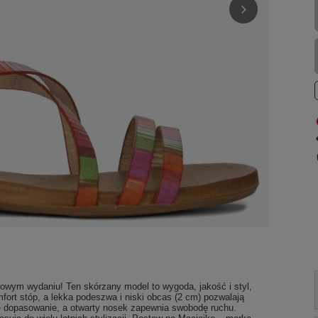
rowym wydaniu! Ten skórzany model to wygoda, jakość i styl,
fort stóp, a lekka podeszwa i niski obcas (2 cm) pozwalają
e dopasowanie, a otwarty nosek zapewnia swobodę ruchu.