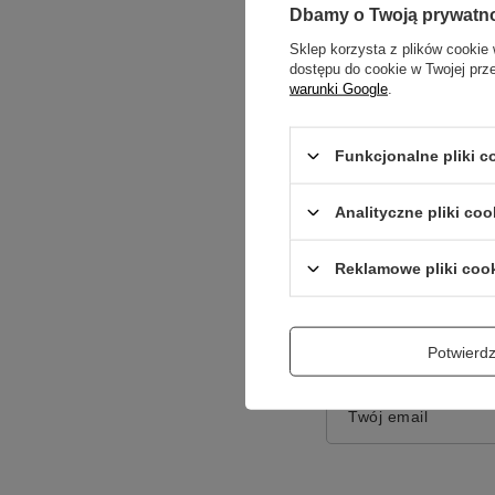
Dbamy o Twoją prywatn
Sklep korzysta z plików cookie 
dostępu do cookie w Twojej prz
warunki Google
.
Treść twojej opinii
Funkcjonalne pliki 
Analityczne pliki coo
Dodaj własne zdję
Reklamowe pliki coo
Twoje imię
Potwier
Twój email