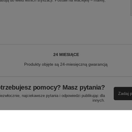
sują do wielu letnich stylizacji. Postaw na Maciejkę – markę,
24 MIESIĄCE
Produkty objęte są 24-miesięczną gwarancją
trzebujesz pomocy? Masz pytania?
Zadaj p
ezwłocznie, najciekawsze pytania i odpowiedzi publikując dla
innych.
NAPISZ SWOJĄ OPINIĘ