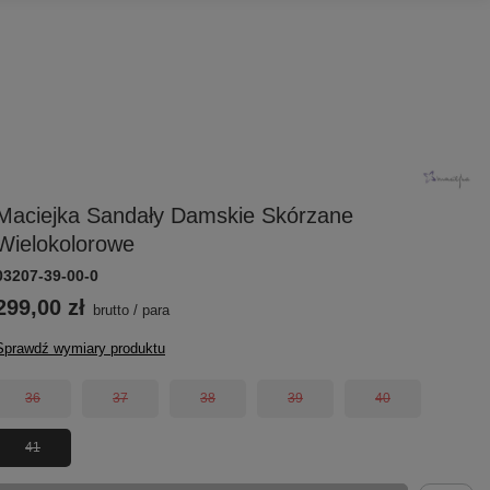
Maciejka Sandały Damskie Skórzane
Wielokolorowe
03207-39-00-0
299,00 zł
brutto
/
para
Sprawdź wymiary produktu
36
37
38
39
40
41