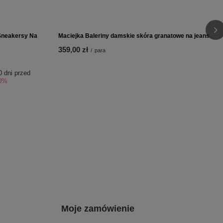
PROMOCJA
 Beżowe E7392-
Maciejka Sandały Skórzane z Kwadratowym Noskiem
Czarno-Beżowe K7477-01/00-1
260,00 zł
/
para
0 dni przed
Najniższa cena produktu w okresie 30 dni przed
2%
wprowadzeniem obniżki:
289,00 zł
-10%