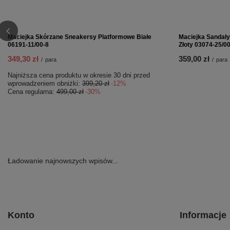
PROMOCJA
PROMOCJA
Maciejka Skórzane Sandały z Biżuteryjną Ozdobą
Maciejka Balerin
Brązowe E7394-32/00-1
Brązowe P7541-2
209,30 zł
167,30 zł
/
para
/
para
Najniższa cena produktu w okresie 30 dni przed
Najniższa cena p
wprowadzeniem obniżki:
239,20 zł
-12%
wprowadzeniem o