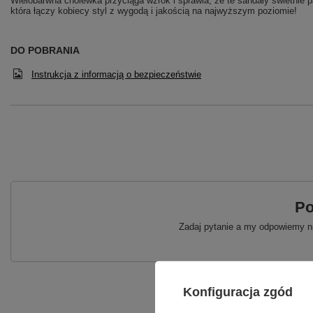
Wielobarwna cholewka przyciąga wzrok i sprawia, że te sandały świetnie pa
która łączy kobiecy styl z wygodą i jakością na najwyższym poziomie!
DO POBRANIA
Instrukcja z informacją o bezpieczeństwie
Po
Zadaj pytanie a my odpowiemy ni
Konfiguracja zgód