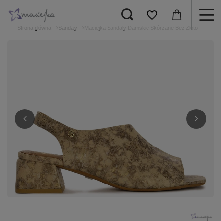
Strona główna
Sandały
Maciejka Sandały Damskie Skórzane Beż Złoto