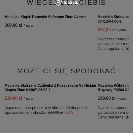
Coccine Gel Stopper Żelowa Stabilizacja 665-68-2C
11,00 zł
/
para
WIĘCEJ DLA CIEBIE
PROMOCJA
Maciejka Skórzane B
07412-04/00-1
377,30 zł
/
para
Najniższa cena prod
wprowadzeniem obni
Cena regularna:
539,
Maciejka Klapki Damskie Skórzane Złoto Czarne