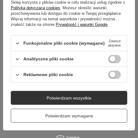
Sklep korzysta z plików cookie w celu realizacji usług zgodnie z
GWARANCJA
Polityką dotyczącą cookies
. Możesz określić warunki
przechowywania lub dostępu do cookie w Twojej przeglądarce.
Więcej informacji na temat warunków i prywatności można
OPINIE
(0)
znaleźć także na stronie
Prywatność i warunki Google
.
Zawsze
Funkcjonalne pliki cookie (wymagane)
Potrzebujesz pomocy? Masz pytania?
aktywne
Zadaj pytanie a my odpowiemy niezwłocznie,
Zadaj pytanie
najciekawsze pytania i odpowiedzi publikując
Analityczne pliki cookie
dla innych.
Reklamowe pliki cookie
NIEZBĘDNE AKCESORIA
Potwierdzam wszystkie
Coccine Profesjonaln
16-92C
Potwierdzam wymagane
13,00 zł
/
para