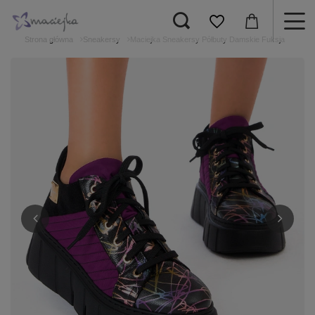
Strona główna
Sneakersy
Maciejka Sneakersy Półbuty Damskie Fuksja