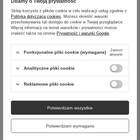
Dbamy o Twoją prywatność
SZCZEGÓŁOWE DANE
Sklep korzysta z plików cookie w celu realizacji usług zgodnie z
Polityką dotyczącą cookies
. Możesz określić warunki
przechowywania lub dostępu do cookie w Twojej przeglądarce.
GWARANCJA
Więcej informacji na temat warunków i prywatności można
znaleźć także na stronie
Prywatność i warunki Google
.
OPINIE
(2)
Zawsze
Funkcjonalne pliki cookie (wymagane)
aktywne
Potrzebujesz pomocy? Masz pytania?
Analityczne pliki cookie
Zadaj pytanie a my odpowiemy niezwłocznie,
Zadaj pytanie
najciekawsze pytania i odpowiedzi publikując
dla innych.
Reklamowe pliki cookie
Potwierdzam wszystkie
Potwierdzam wymagane