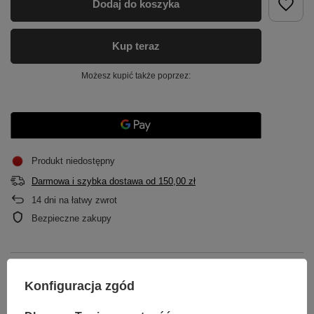
Dodaj do koszyka
Kup teraz
Możesz kupić także poprzez:
Produkt niedostępny
Darmowa i szybka dostawa
od
150,00 zł
14
dni na łatwy zwrot
Bezpieczne zakupy
OPIS
Konfiguracja zgód
GŁÓWNE PARAMETRY