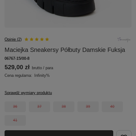
Opinie (2)
Maciejka Sneakersy Półbuty Damskie Fuksja
06767-15/00-8
529,00 zł
brutto
/
para
Cena regularna:
Infinity%
Sprawdź wymiary produktu
36
37
38
39
40
41