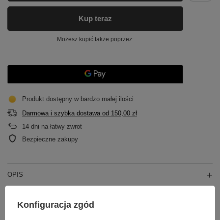
Kup teraz
Możesz kupić także poprzez:
Produkt dostępny w bardzo małej ilości
Darmowa i szybka dostawa
od
150,00 zł
14
dni na łatwy zwrot
Bezpieczne zakupy
OPIS
GŁÓWNE PARAMETRY
Konfiguracja zgód