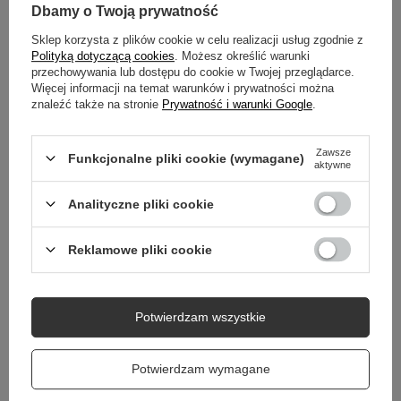
SZCZEGÓŁOWE DANE
Dbamy o Twoją prywatność
Sklep korzysta z plików cookie w celu realizacji usług zgodnie z
DO POBRANIA
Polityką dotyczącą cookies
. Możesz określić warunki
przechowywania lub dostępu do cookie w Twojej przeglądarce.
GWARANCJA
Więcej informacji na temat warunków i prywatności można
znaleźć także na stronie
Prywatność i warunki Google
.
OPINIE
(2)
Zawsze
Funkcjonalne pliki cookie (wymagane)
aktywne
Potrzebujesz pomocy? Masz pytania?
Analityczne pliki cookie
Zadaj pytanie a my odpowiemy niezwłocznie,
Zadaj pytanie
najciekawsze pytania i odpowiedzi publikując
dla innych.
Reklamowe pliki cookie
Potwierdzam wszystkie
NIEZBĘDNE AKCESORIA
Coccine Profesjonalny Preparat do Skóry Grease For
Coccine Wkładka Ant
Potwierdzam wymagane
Shoes 55-29-50-01C
665-29