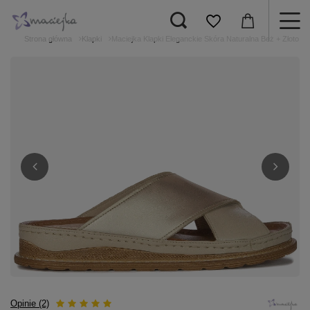
Strona główna
Klapki
Maciejka Klapki Eleganckie Skóra Naturalna Beż + Złoto
Opinie (2)