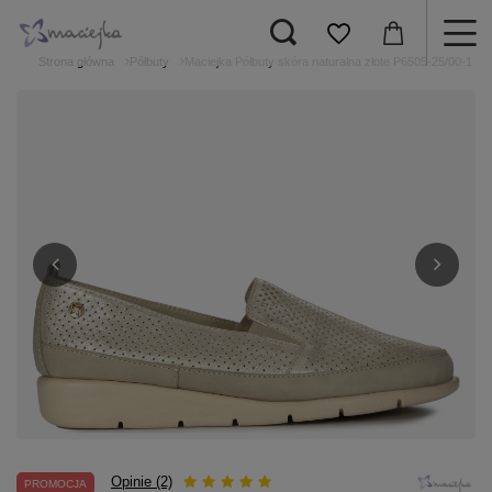
Strona główna
Półbuty
Maciejka Półbuty skóra naturalna złote P6505-25/00-1
Opinie (2)
PROMOCJA