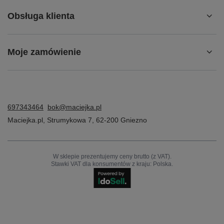
Maciejka Oryginalne Skórzane Sandały Damskie Na
Stabilnym Słupku Brązowe 07560-02/00-1
399,00 zł
/
para
Z NASZEGO BLOGA
Ładowanie najnowszych wpisów...
Konto