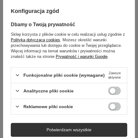
Konfiguracja zgód
OPIS
Dbamy o Twoją prywatność
GŁÓWNE PARAMETRY
Sklep korzysta z plików cookie w celu realizacji usług zgodnie z
Polityką dotyczącą cookies
. Możesz określić warunki
SZCZEGÓŁOWE DANE
przechowywania lub dostępu do cookie w Twojej przeglądarce.
Więcej informacji na temat warunków i prywatności można
DO POBRANIA
znaleźć także na stronie
Prywatność i warunki Google
.
GWARANCJA
Zawsze
Funkcjonalne pliki cookie (wymagane)
aktywne
OPINIE
(2)
Analityczne pliki cookie
Reklamowe pliki cookie
Potrzebujesz pomocy? Masz pytania?
Zadaj pytanie a my odpowiemy niezwłocznie,
Zadaj pytanie
najciekawsze pytania i odpowiedzi publikując
dla innych.
Potwierdzam wszystkie