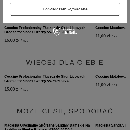
Potwierdzam wymagane
NIEZBĘDNE AKCESORIA
Coccine Metalowa Ły
11,00 zł
/
szt.
Coccine Profesjonalny Tłuszcz do Skór Licowych
Grease for Shoes Czarny 55-29-50-02C
15,00 zł
/
szt.
WIĘCEJ DLA CIEBIE