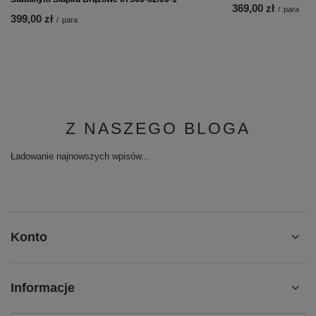
Coccine Metalowa Ły
11,00 zł
/
szt.
Coccine Profesjonalny Tłuszcz do Skór Licowych
Grease for Shoes Czarny 55-29-50-02C
15,00 zł
/
szt.
MOŻE CI SIĘ SPODOBAĆ
Maciejka Sandały Da
369,00 zł
/
para