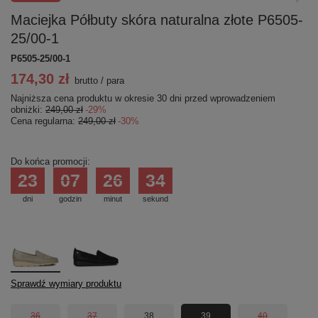
Maciejka Półbuty skóra naturalna złote P6505-
25/00-1
P6505-25/00-1
174,30 zł
brutto
/
para
Najniższa cena produktu w okresie 30 dni przed wprowadzeniem
obniżki:
249,00 zł
-29%
Cena regularna:
249,00 zł
-30%
Do końca promocji:
23
07
26
34
dni
godzin
minut
sekund
Sprawdź wymiary produktu
36
37
38
39
40