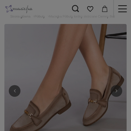
Strona główna
Półbuty
Maciejka Półbuty lordsy skórzane Ciemny Beż