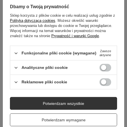
GŁÓWNE PARAMETRY
Dbamy o Twoją prywatność
Sklep korzysta z plików cookie w celu realizacji usług zgodnie z
SZCZEGÓŁOWE DANE
Polityką dotyczącą cookies
. Możesz określić warunki
przechowywania lub dostępu do cookie w Twojej przeglądarce.
Więcej informacji na temat warunków i prywatności można
GWARANCJA
znaleźć także na stronie
Prywatność i warunki Google
.
OPINIE
(1)
Zawsze
Funkcjonalne pliki cookie (wymagane)
aktywne
Analityczne pliki cookie
Potrzebujesz pomocy? Masz pytania?
Zadaj pytanie a my odpowiemy niezwłocznie,
Zadaj pytanie
najciekawsze pytania i odpowiedzi publikując
Reklamowe pliki cookie
dla innych.
Potwierdzam wszystkie
Potwierdzam wymagane