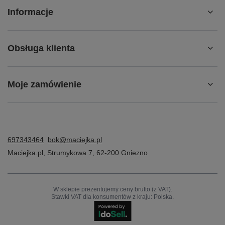
Informacje
Obsługa klienta
Moje zamówienie
697343464
bok@maciejka.pl
Maciejka.pl
,
Strumykowa 7
,
62-200
Gniezno
W sklepie prezentujemy ceny brutto (z VAT).
Stawki VAT dla konsumentów z kraju:
Polska
.