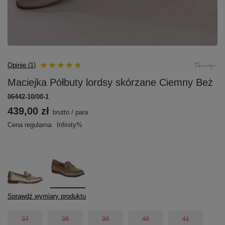
Opinie (1)
Maciejka Półbuty lordsy skórzane Ciemny Beż
06442-10/00-1
439,00 zł
brutto
/
para
Cena regularna:
Infinity%
Sprawdź wymiary produktu
37
38
39
40
41