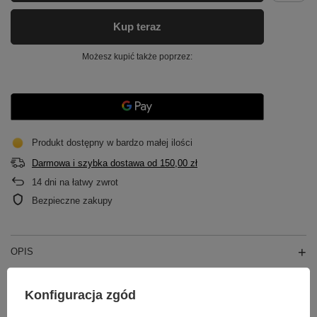
Kup teraz
Możesz kupić także poprzez:
Produkt dostępny w bardzo małej ilości
Darmowa i szybka dostawa
od
150,00 zł
14
dni na łatwy zwrot
Bezpieczne zakupy
OPIS
GŁÓWNE PARAMETRY
Konfiguracja zgód