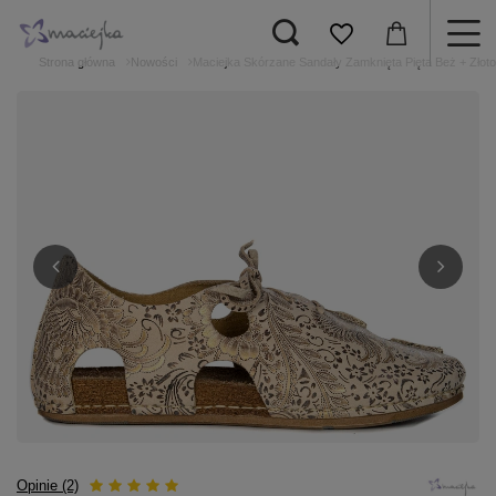
Strona główna
Nowości
Maciejka Skórzane Sandały Zamknięta Pięta Beż + Złot
Opinie (2)