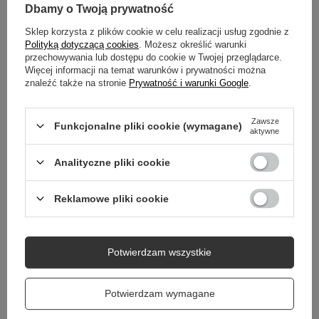
SZCZEGÓŁOWE DANE
Dbamy o Twoją prywatność
Sklep korzysta z plików cookie w celu realizacji usług zgodnie z
DO POBRANIA
Polityką dotyczącą cookies
. Możesz określić warunki
przechowywania lub dostępu do cookie w Twojej przeglądarce.
GWARANCJA
Więcej informacji na temat warunków i prywatności można
znaleźć także na stronie
Prywatność i warunki Google
.
OPINIE
(2)
Zawsze
Funkcjonalne pliki cookie (wymagane)
aktywne
Potrzebujesz pomocy? Masz pytania?
Analityczne pliki cookie
Zadaj pytanie a my odpowiemy niezwłocznie,
Zadaj pytanie
najciekawsze pytania i odpowiedzi publikując
dla innych.
Reklamowe pliki cookie
Potwierdzam wszystkie
Potwierdzam wymagane