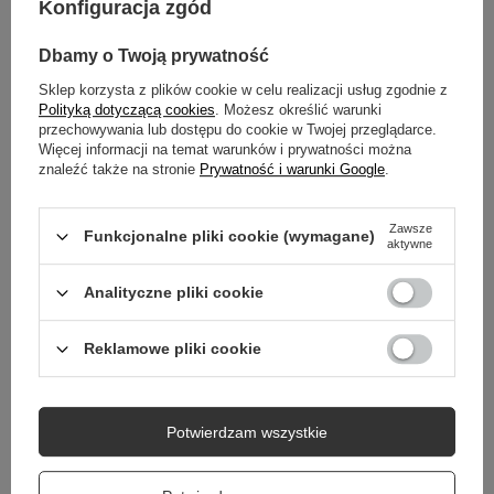
Konfiguracja zgód
OPIS
Dbamy o Twoją prywatność
GŁÓWNE PARAMETRY
Sklep korzysta z plików cookie w celu realizacji usług zgodnie z
Polityką dotyczącą cookies
. Możesz określić warunki
przechowywania lub dostępu do cookie w Twojej przeglądarce.
SZCZEGÓŁOWE DANE
Więcej informacji na temat warunków i prywatności można
znaleźć także na stronie
Prywatność i warunki Google
.
GWARANCJA
Zawsze
Funkcjonalne pliki cookie (wymagane)
OPINIE
(4)
aktywne
Analityczne pliki cookie
Potrzebujesz pomocy? Masz pytania?
Reklamowe pliki cookie
Zadaj pytanie a my odpowiemy niezwłocznie,
Zadaj pytanie
najciekawsze pytania i odpowiedzi publikując
dla innych.
Potwierdzam wszystkie
NIEZBĘDNE AKCESORIA