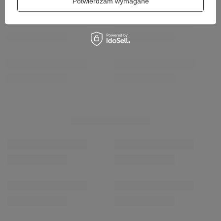
Potwierdzam wymagane
Coccine Profesjonalne Podpiętki Żelowe Gel Air 665-
Coccine Profesjonal
16-92C
623-01-03-02
13,00 zł
19,00 zł
/
para
/
szt.
WIĘCEJ DLA CIEBIE
PROMOCJA
PROMOCJA
Maciejka Botki Premium Welurowe Słupek Cieniowany
Bluzka dzianinowa pr
Czarny Żółty 06155-07/00-7
103,75 zł
/
para
349,00 zł
/
para
Najniższa cena prod
Najniższa cena produktu w okresie 30 dni przed
wprowadzeniem obni
wprowadzeniem obniżki:
499,00 zł
-30%
MOŻE CI SIĘ SPODOBAĆ
PROMOCJA
PROMOCJA