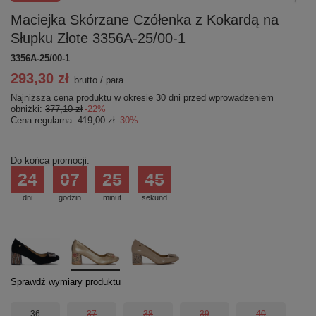
Maciejka Skórzane Czółenka z Kokardą na
Słupku Złote 3356A-25/00-1
3356A-25/00-1
293,30 zł
brutto
/
para
Najniższa cena produktu w okresie 30 dni przed wprowadzeniem
obniżki:
377,10 zł
-22%
Cena regularna:
419,00 zł
-30%
Do końca promocji:
24
07
25
44
dni
godzin
minut
sekund
Sprawdź wymiary produktu
36
37
38
39
40