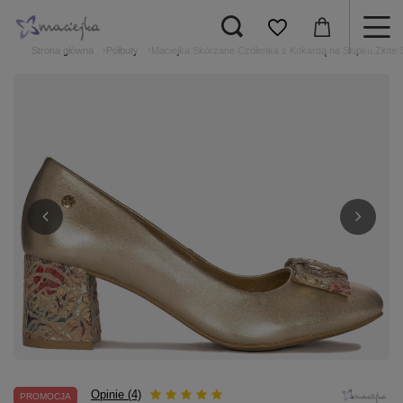
Strona główna
Półbuty
Maciejka Skórzane Czółenka z Kokardą na Słupku Złote 
Opinie (4)
PROMOCJA