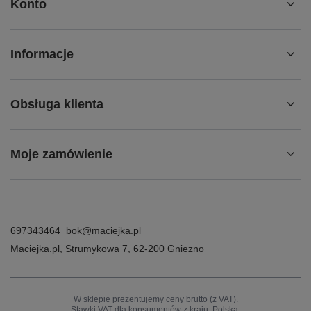
Obsługa klienta
Moje zamówienie
697343464
bok@maciejka.pl
Maciejka.pl
,
Strumykowa 7
,
62-200
Gniezno
W sklepie prezentujemy ceny brutto (z VAT).
Stawki VAT dla konsumentów z kraju:
Polska
.