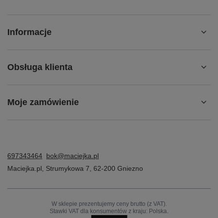
Informacje
Obsługa klienta
Moje zamówienie
697343464
bok@maciejka.pl
Maciejka.pl
,
Strumykowa 7
,
62-200
Gniezno
W sklepie prezentujemy ceny brutto (z VAT).
Stawki VAT dla konsumentów z kraju:
Polska
.