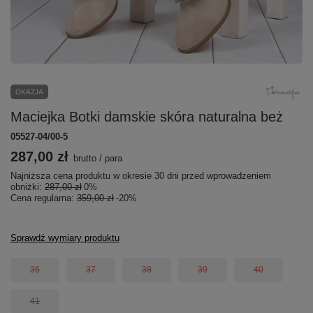
OKAZJA
Maciejka Botki damskie skóra naturalna beż
05527-04/00-5
287,00 zł
brutto
/
para
Najniższa cena produktu w okresie 30 dni przed wprowadzeniem
obniżki:
287,00 zł
0%
Cena regularna:
359,00 zł
-20%
Sprawdź wymiary produktu
36
37
38
39
40
41