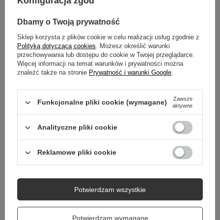
Konfiguracja zgód
GŁÓWNE PARAMETRY
Dbamy o Twoją prywatność
SZCZEGÓŁOWE DANE
Sklep korzysta z plików cookie w celu realizacji usług zgodnie z
Polityką dotyczącą cookies
. Możesz określić warunki
DO POBRANIA
przechowywania lub dostępu do cookie w Twojej przeglądarce.
Więcej informacji na temat warunków i prywatności można
znaleźć także na stronie
Prywatność i warunki Google
.
GWARANCJA
Zawsze
OPINIE
(0)
Funkcjonalne pliki cookie (wymagane)
aktywne
Analityczne pliki cookie
Potrzebujesz pomocy? Masz pytania?
Reklamowe pliki cookie
Zadaj pytanie a my odpowiemy niezwłocznie,
Zadaj pytanie
najciekawsze pytania i odpowiedzi publikując
dla innych.
Potwierdzam wszystkie
Potwierdzam wymagane