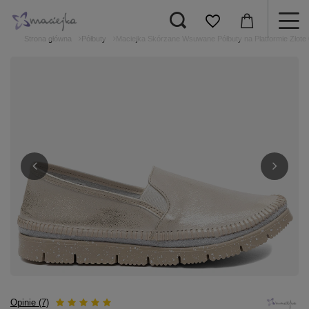
Strona główna
Półbuty
Maciejka Skórzane Wsuwane Półbuty na Platformie Złote
Opinie (7)