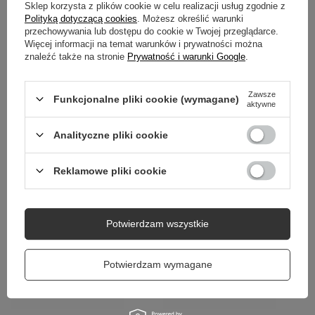
Sklep korzysta z plików cookie w celu realizacji usług zgodnie z
GWARANCJA
Polityką dotyczącą cookies
. Możesz określić warunki
przechowywania lub dostępu do cookie w Twojej przeglądarce.
Więcej informacji na temat warunków i prywatności można
OPINIE
(7)
znaleźć także na stronie
Prywatność i warunki Google
.
Zawsze
Funkcjonalne pliki cookie (wymagane)
Potrzebujesz pomocy? Masz pytania?
aktywne
Zadaj pytanie a my odpowiemy niezwłocznie,
Zadaj pytanie
najciekawsze pytania i odpowiedzi publikując
Analityczne pliki cookie
dla innych.
Reklamowe pliki cookie
NIEZBĘDNE AKCESORIA
Potwierdzam wszystkie
Coccine Profesjonalna Gąbka Nabłyszczająca
Coccine Metalowa Ły
Nabłyszczenie Skóry Gładkiej 55-03-01C
11,00 zł
/
szt.
Potwierdzam wymagane
11,00 zł
/
szt.