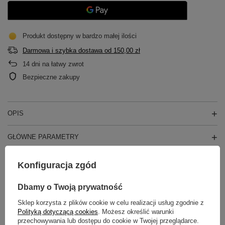
Produkt dostępny w bardzo małej ilości
Darmowa i szybka dostawa
od
150,00 zł
14
dni na łatwy zwrot
Bezpieczne zakupy
OPIS
GŁÓWNE PARAMETRY
SZCZEGÓŁOWE DANE
Konfiguracja zgód
GWARANCJA
Dbamy o Twoją prywatność
Sklep korzysta z plików cookie w celu realizacji usług zgodnie z
OPINIE
(0)
Polityką dotyczącą cookies
. Możesz określić warunki
przechowywania lub dostępu do cookie w Twojej przeglądarce.