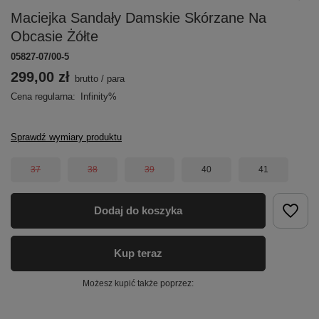
Maciejka Sandały Damskie Skórzane Na
Obcasie Żółte
05827-07/00-5
299,00 zł
brutto
/
para
Cena regularna:
Infinity%
Sprawdź wymiary produktu
37
38
39
40
41
Dodaj do koszyka
Kup teraz
Możesz kupić także poprzez: