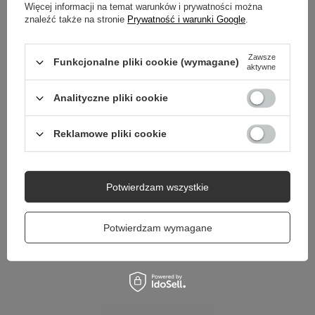
Więcej informacji na temat warunków i prywatności można
znaleźć także na stronie
Prywatność i warunki Google
.
Potrzebujesz pomocy? Masz pytania?
Zadaj pytanie a my odpowiemy niezwłocznie,
Zawsze
Zadaj pytanie
najciekawsze pytania i odpowiedzi publikując
Funkcjonalne pliki cookie (wymagane)
aktywne
dla innych.
Analityczne pliki cookie
Reklamowe pliki cookie
Potwierdzam wszystkie
Potwierdzam wymagane