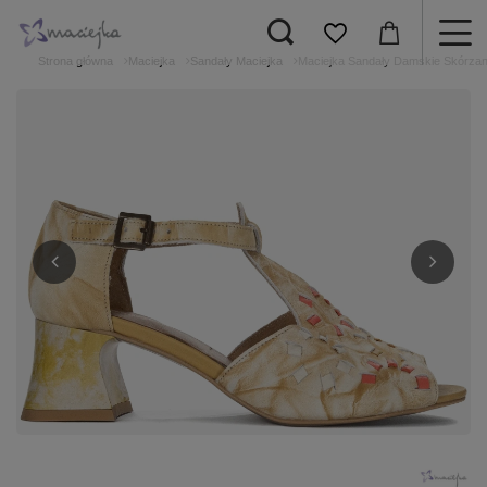
Strona główna
Maciejka
Sandały Maciejka
Maciejka Sandały Damskie Skórzan