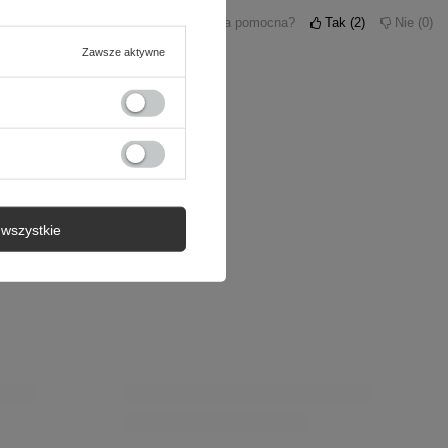
Czy opinia była pomocna?
Tak
2
Nie
0
Zawsze aktywne
wszystkie