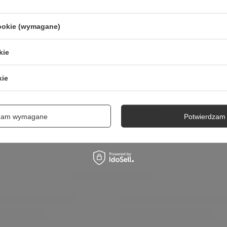
2024-11-14
Agnieszka, Smolec
cookie (wymagane)
kie
kie
dzam wymagane
Potwierdzam 