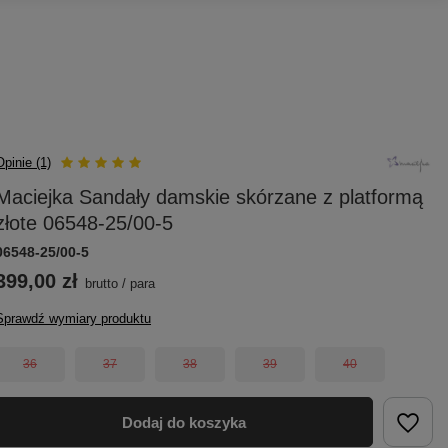
Opinie (1)
Maciejka Sandały damskie skórzane z platformą
złote 06548-25/00-5
06548-25/00-5
399,00 zł
brutto
/
para
Sprawdź wymiary produktu
36
37
38
39
40
Dodaj do koszyka