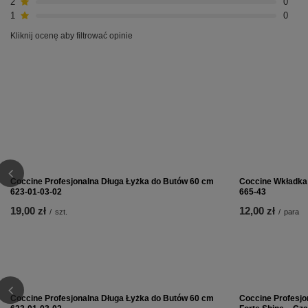
2
0
1
0
Kliknij ocenę aby filtrować opinie