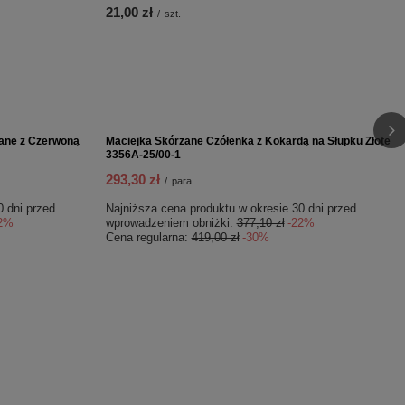
yszczania Skóry
Coccine Długa Łyżka Metalowa 64 cm 623-02-450
55-24-50-02C
21,00 zł
/
szt.