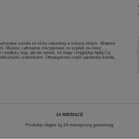
konana została ze skóry naturalnej w kolorze złotym. Wnętrze
 cm. Możesz całkowicie zrezygnować ze szpilek na rzecz
i wydłuży nogi, ale nie sprawi, że stopy i kręgosłup będą Cię
spódniczkami i sukienkami. Obowiązkowa część garderoby każdej
24 MIESIĄCE
Produkty objęte są 24-miesięczną gwarancją