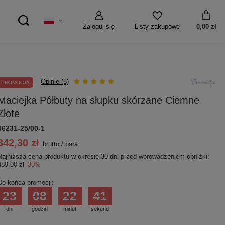
Zaloguj się
0,00 zł
Listy zakupowe
Opinie (5)
PROMOCJA
Maciejka Półbuty na słupku skórzane Ciemne
Złote
06231-25/00-1
342,30 zł
brutto
/
para
Najniższa cena produktu w okresie 30 dni przed wprowadzeniem obniżki:
489,00 zł
-30%
Do końca promocji:
23
08
22
40
dni
godzin
minut
sekund