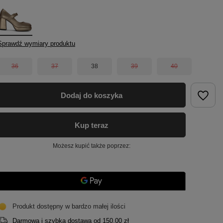
Sprawdź wymiary produktu
36
37
38
39
40
Dodaj do koszyka
Kup teraz
Możesz kupić także poprzez:
Produkt dostępny w bardzo małej ilości
Darmowa i szybka dostawa
od
150,00 zł