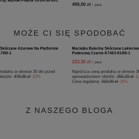
 Termoizolacyjna Aluminium Premium
Coccine Profesjonalny Krem do Nabł
Forte Shine – Czarny, Wysoki Połysk 
15,00 zł
/
szt.
WIĘCEJ DLA CIEBIE