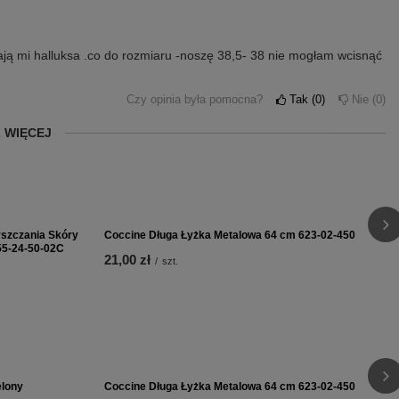
iskają mi halluksa .co do rozmiaru -noszę 38,5- 38 nie mogłam wcisnąć
Czy opinia była pomocna?
Tak
0
Nie
0
 WIĘCEJ
 zadowolona z zakupu:)
a,,. Super jakość, pełna wygoda oraz bardzo szybka dostawa. Jeśli
Czy opinia była pomocna?
Tak
0
Nie
0
Czy opinia była pomocna?
Tak
0
Nie
0