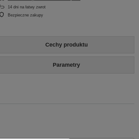
14
dni na łatwy zwrot
Bezpieczne zakupy
Cechy produktu
Kolor
Złoty
Parametry
Rozmiarówka
Standardowa (rekomendujemy zakup najczęściej
noszonego rozmiaru)
Marka
Maciejka
Wysokość obcasa
9
Symbol
06231-25/00-1
Wierzch
Skóra naturalna
Gwarancja
24 miesiące
Podszewka
Skóra naturalna