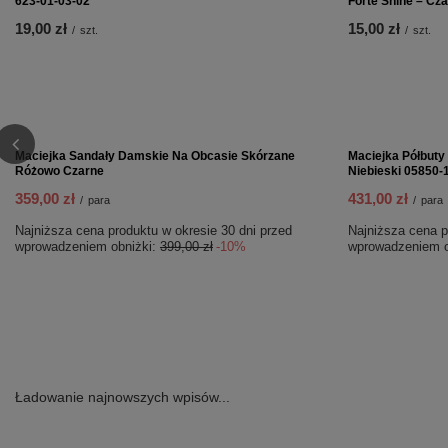
Coccine Profesjonalna Długa Łyżka do Butów 60 cm
Coccine Wkładka
623-01-03-02
665-43
19,00 zł
12,00 zł
/
szt.
/
para