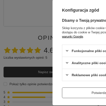
Po
Konfiguracja zgód
Zadaj pytanie a my odpowiemy ni
Dbamy o Twoją prywatn
Sklep korzysta z plików cookie 
dostępu do cookie w Twojej prz
OPINIE O MACIEJK
warunki Google
.
4.60
Funkcjonalne pliki 
Liczba wystawionych opinii: 5
Analityczne pliki coo
Napisz swoją opinię
Reklamowe pliki coo
Pokaż tylko opinie potwierdzone zakupem
Potwier
5
3
4
2
3
0