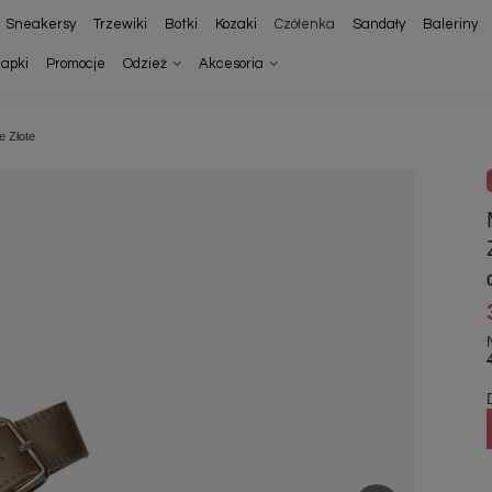
Sneakersy
Trzewiki
Botki
Kozaki
Czółenka
Sandały
Baleriny
lapki
Promocje
Odzież
Akcesoria
e Złote