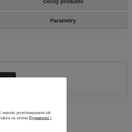
Cechy produktu
Kolor
Zielony
Parametry
Wykonane z
Wiskoza 100%
Marka
Maciejka
Symbol
SKN01-24/00-0
Gwarancja
24 miesiące
ytanie
ć warunki przechowywania lub
 także na stronie
Prywatność i