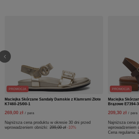
PROMOCJA
PROMOCJA
Maciejka Skórzane Sandały Damskie z Klamrami Złote
Maciejka Skórzan
K7460-25/00-1
Brązowe E7394-3
269,00 zł
209,30 zł
/
para
/
para
Najniższa cena produktu w okresie 30 dni przed
Najniższa cena p
wprowadzeniem obniżki:
299,00 zł
-10%
wprowadzeniem o
Cena regularna: