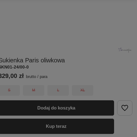
Sukienka Paris oliwkowa
SKN01-24/00-0
329,00 zł
brutto
/
para
S
M
L
XL
Dodaj do koszyka
Kup teraz