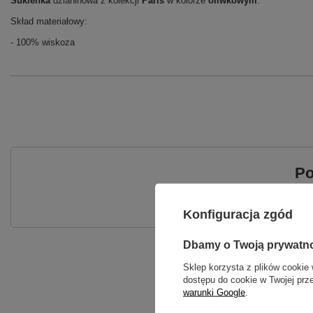
Sukienka
dzianinowa z kolekcji
Paris
w kolorze
oliwkowym
.
Skład materiałowy:
- 100% wiskoza
Po
Zadaj pytanie a my odpowiemy ni
Konfiguracja zgód
Dbamy o Twoją prywatn
Sklep korzysta z plików cookie 
dostępu do cookie w Twojej prz
warunki Google
.