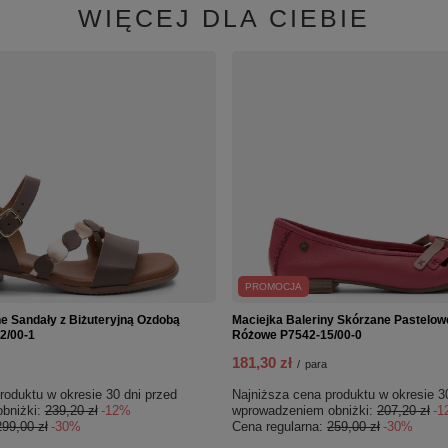
WIĘCEJ DLA CIEBIE
PROMOCJA
e Sandały z Biżuteryjną Ozdobą
Maciejka Baleriny Skórzane Pastelow
2/00-1
Różowe P7542-15/00-0
181,30 zł
/
para
roduktu w okresie 30 dni przed
Najniższa cena produktu w okresie 3
bniżki:
239,20 zł
-12%
wprowadzeniem obniżki:
207,20 zł
-1
299,00 zł
-30%
Cena regularna:
259,00 zł
-30%