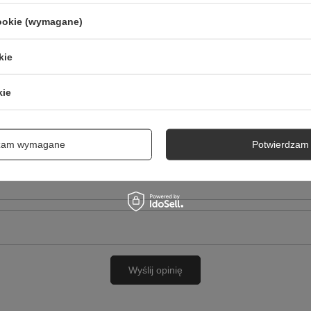
cookie (wymagane)
kie
kie
cie produktu:
dzam wymagane
Potwierdzam 
Wyślij opinię