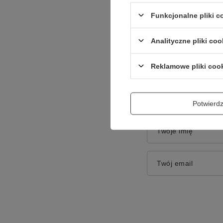
Funkcjonalne pliki 
Treść twojej opinii
Analityczne pliki coo
Reklamowe pliki coo
Dodaj własne zdję
Potwier
Twoje imię
Twój email