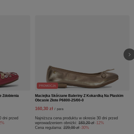
PROMOCJA
e Zdobienia
Maciejka Skórzane Baleriny Z Kokardką Na Płaskim
Obcasie Złote P6800-25/00-0
160,30 zł
/
para
0 dni przed
Najniższa cena produktu w okresie 30 dni przed
2%
wprowadzeniem obniżki:
183,20 zł
-12%
Cena regularna:
229,00 zł
-30%