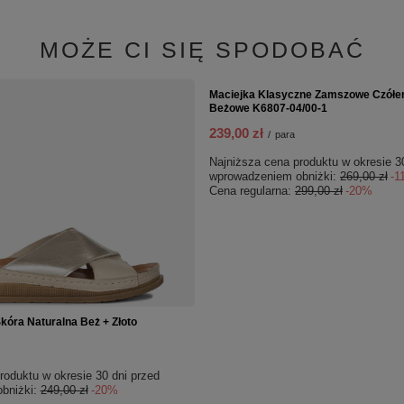
MOŻE CI SIĘ SPODOBAĆ
PROMOCJA
kóra Naturalna Beż + Złoto
Maciejka Klasyczne Zamszowe Czółe
Beżowe K6807-04/00-1
239,00 zł
/
para
roduktu w okresie 30 dni przed
Najniższa cena produktu w okresie 3
bniżki:
249,00 zł
-20%
wprowadzeniem obniżki:
269,00 zł
-1