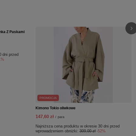
PROMOCJA
Kimono Tokio oliwkowe
nka Z Paskami
147,60 zł
/
para
Najniższa cena produktu w okresie 30 dni przed
0 dni przed
wprowadzeniem obniżki:
309,00 zł
-52%
1%