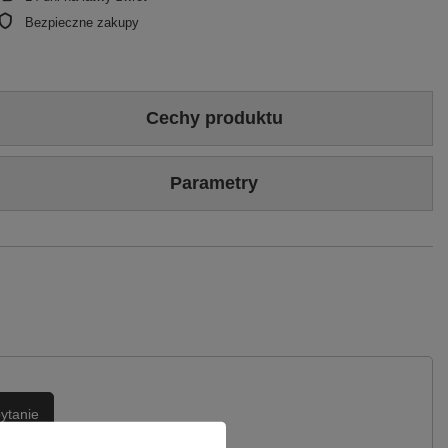
Bezpieczne zakupy
Cechy produktu
Kolor
Złoty
Parametry
Wysokość obcasa
4.5
Marka
Maciejka
Wierzch
Skóra naturalna
Tkanina
Symbol
06327-25/00-1
Podszewka
Skóra naturalna
Gwarancja
24 miesiące
ytanie