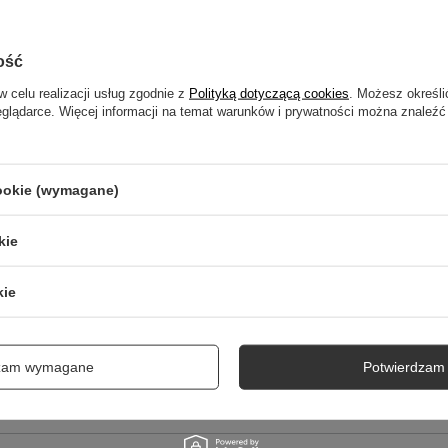
ość
NAPISZ SWOJĄ OPINIĘ
w celu realizacji usług zgodnie z
Polityką dotyczącą cookies
. Możesz określi
eglądarce. Więcej informacji na temat warunków i prywatności można znaleźć
Twoja ocena:
5/5
cookie (wymagane)
kie
kie
cie produktu:
dzam wymagane
Potwierdzam 