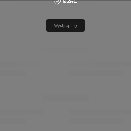
Wyślij opinię
NIEZBĘDNE AKCESORIA
nalny Krem do Nabłyszczania Skóry
Coccine Wkładka Termoizolacyjna A
arny, Wysoki Połysk 55-24-50-02C
665-43
12,00 zł
/
para
WIĘCEJ DLA CIEBIE
PROMOCJA
órzane ocieplane Zielony
Maciejka Skórzane Sandały z Biżuter
Brązowe E7394-32/00-1
209,30 zł
/
para