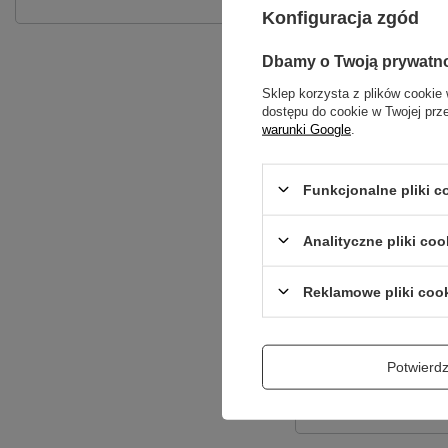
Konfiguracja zgód
Dbamy o Twoją prywatn
Sklep korzysta z plików cookie 
dostępu do cookie w Twojej prz
warunki Google
.
Funkcjonalne pliki 
Treść twojej opinii
Analityczne pliki coo
Reklamowe pliki coo
Dodaj własne zdję
Potwier
Twoje imię