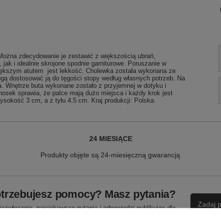
Można zdecydowanie je zestawić z większością ubrań,
jak i idealnie skrojone spodnie garniturowe. Poruszanie w
większym atutem jest lekkość. Cholewka została wykonana ze
ogą dostosować ją do tęgości stopy według własnych potrzeb. Na
a. Wnętrze buta wykonane zostało z przyjemnej w dotyku i
nosek sprawia, że palce mają dużo miejsca i każdy krok jest
sokość 3 cm, a z tyłu 4.5 cm. Kraj produkcji: Polska.
24 MIESIĄCE
Produkty objęte są 24-miesięczną gwarancją
trzebujesz pomocy? Masz pytania?
Zadaj p
ezwłocznie, najciekawsze pytania i odpowiedzi publikując dla
innych.