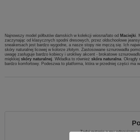
Najnowszy model półbutów damskich w kolekcji wiosna/lato od
Maciejki
. 
zaczynając od klasycznych spodni dresowych, przez oldschoolowe jeansy, 
sneakersach jest bardzo wygodne, a nasze stopy nie męczą się. Ich naj
skóry naturalnej licowej w kolorze złotym. Zastosowane sznurowadła pom
uwagę zasługuje bardzo kobiecy i urokliwy akcent - brokatowe sznurowadł
miękkiej
skóry naturalnej
. Wkładka to również
skóra naturalna
. Okrągły 
bardzo komfortowy. Podeszwa to platforma, która w przedniej części ma wy
Po
Zadaj pytanie a my odpowiemy ni