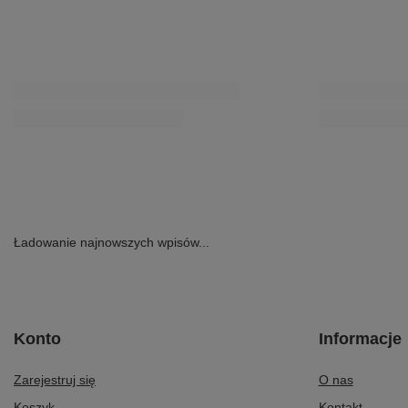
Najniższa cena produktu w okresie 30 dni przed
wprowadzeniem obniżki:
509,00 zł
+6%
Cena regularna:
679,00 zł
-20%
Maciejka Sandały na rzep skórzane ażurowe złote
Maciejka Wsuwane
L4494-25/00-1
Granatowe 01930
249,00 zł
289,00 zł
/
para
/
para
Ładowanie najnowszych wpisów...