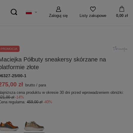
Zaloguj się
0,00 zł
Listy zakupowe
PROMOCJA
Maciejka Półbuty sneakersy skórzane na
platformie złote
06327-25/00-1
275,00 zł
brutto
/
para
Najniższa cena produktu w okresie 30 dni przed wprowadzeniem obniżki:
321,00 zł
-14%
Cena regularna:
459,00 zł
-40%