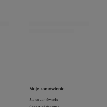
0 dni przed
Najniższa cena produktu w okresie 30 dni przed
2%
wprowadzeniem obniżki:
239,20 zł
-12%
Cena regularna:
299,00 zł
-30%
PROMOCJA
e Na Koturnie
Maciejka Skórzane Półbuty Z Kolorowym Panelem
Granatowe 05863-17/00-1
233,00 zł
/
para
0 dni przed
Najniższa cena produktu w okresie 30 dni przed
0%
wprowadzeniem obniżki:
272,00 zł
-14%
Cena regularna:
389,00 zł
-40%