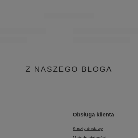
Najniższa cena produktu w okresie 3
wprowadzeniem obniżki:
239,20 zł
-1
Cena regularna:
299,00 zł
-30%
MOŻE CI SIĘ SPODOBAĆ
PROMOCJA
 Półbuty Skórzane Wzorzyste Biało-
Maciejka Sneakersy Damskie Skórzan
-85-00-0
Beżowo-Złote 06405-04/00-7
349,30 zł
/
para
Najniższa cena produktu w okresie 3
wprowadzeniem obniżki:
499,00 zł
-3
Z NASZEGO BLOGA