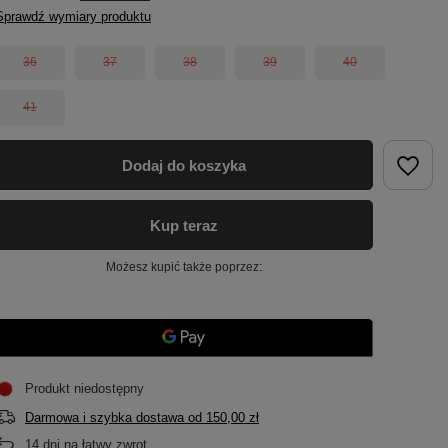
Sprawdź wymiary produktu
36
37
38
39
40
41
Dodaj do koszyka
Kup teraz
Możesz kupić także poprzez:
Produkt niedostępny
Darmowa i szybka dostawa
od
150,00 zł
14
dni na łatwy zwrot