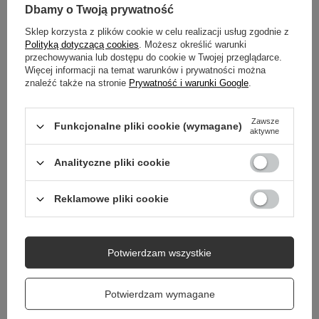
SZCZEGÓŁOWE DANE
Dbamy o Twoją prywatność
Sklep korzysta z plików cookie w celu realizacji usług zgodnie z
DO POBRANIA
Polityką dotyczącą cookies
. Możesz określić warunki
przechowywania lub dostępu do cookie w Twojej przeglądarce.
GWARANCJA
Więcej informacji na temat warunków i prywatności można
znaleźć także na stronie
Prywatność i warunki Google
.
OPINIE
(9)
Zawsze
Funkcjonalne pliki cookie (wymagane)
aktywne
Potrzebujesz pomocy? Masz pytania?
Analityczne pliki cookie
Zadaj pytanie a my odpowiemy niezwłocznie,
Zadaj pytanie
najciekawsze pytania i odpowiedzi publikując
dla innych.
Reklamowe pliki cookie
Potwierdzam wszystkie
Potwierdzam wymagane