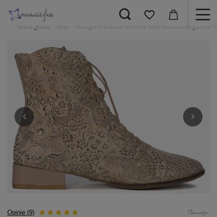
Strona główna
Botki
Maciejka Unikatowe Skórzane Botki Kwiatowe Eleganckie T
Opinie (9)