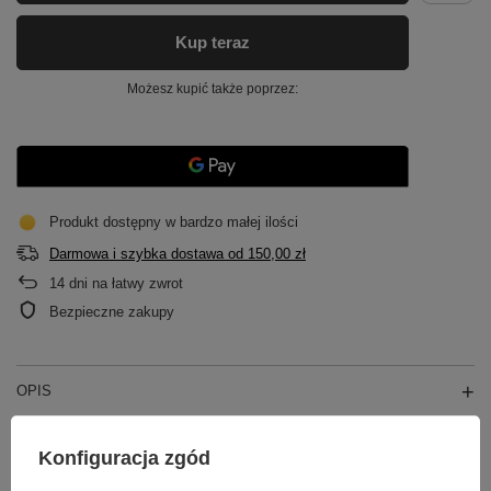
Kup teraz
Możesz kupić także poprzez:
Produkt dostępny w bardzo małej ilości
Darmowa i szybka dostawa
od
150,00 zł
14
dni na łatwy zwrot
Bezpieczne zakupy
OPIS
GŁÓWNE PARAMETRY
Konfiguracja zgód