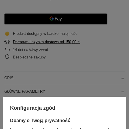
Produkt dostępny w bardzo małej ilości
Darmowa i szybka dostawa
od
150,00 zł
14
dni na łatwy zwrot
Bezpieczne zakupy
OPIS
GŁÓWNE PARAMETRY
SZCZEGÓŁOWE DANE
Konfiguracja zgód
DO POBRANIA
Dbamy o Twoją prywatność