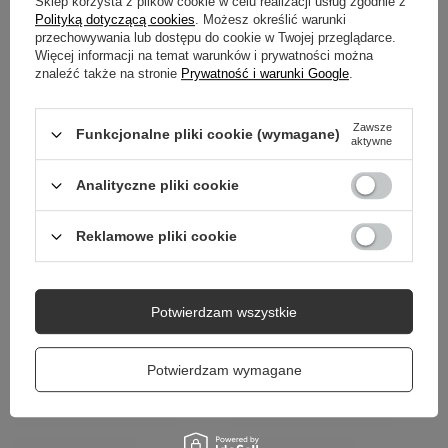
Sklep korzysta z plików cookie w celu realizacji usług zgodnie z
GWARANCJA
Polityką dotyczącą cookies
. Możesz określić warunki
przechowywania lub dostępu do cookie w Twojej przeglądarce.
Więcej informacji na temat warunków i prywatności można
OPINIE
(3)
znaleźć także na stronie
Prywatność i warunki Google
.
Zawsze
Funkcjonalne pliki cookie (wymagane)
Potrzebujesz pomocy? Masz pytania?
aktywne
Zadaj pytanie a my odpowiemy niezwłocznie,
Zadaj pytanie
najciekawsze pytania i odpowiedzi publikując
Analityczne pliki cookie
dla innych.
Reklamowe pliki cookie
Potwierdzam wszystkie
Potwierdzam wymagane