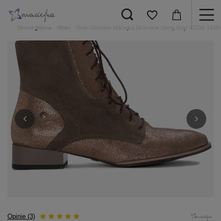
Strona główna
Botki
Botki Damskie Maciejka Skórzane Jasny Brąz 6193A-14/00
Opinie (3)