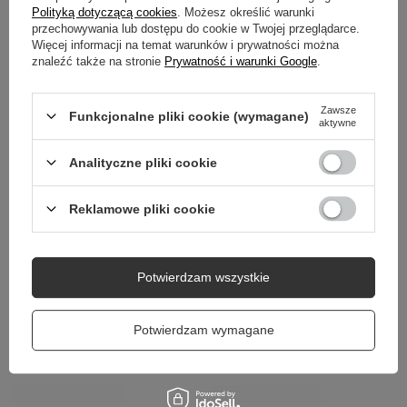
Polityką dotyczącą cookies
. Możesz określić warunki
przechowywania lub dostępu do cookie w Twojej przeglądarce.
OPINIE
(10)
Więcej informacji na temat warunków i prywatności można
znaleźć także na stronie
Prywatność i warunki Google
.
Potrzebujesz pomocy? Masz pytania?
Zawsze
Funkcjonalne pliki cookie (wymagane)
aktywne
Zadaj pytanie a my odpowiemy niezwłocznie,
Zadaj pytanie
najciekawsze pytania i odpowiedzi publikując
Analityczne pliki cookie
dla innych.
Reklamowe pliki cookie
Potwierdzam wszystkie
Potwierdzam wymagane