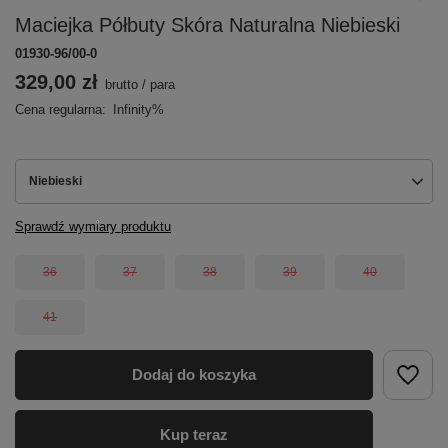
Maciejka Półbuty Skóra Naturalna Niebieski
01930-96/00-0
329,00 zł
brutto
/
para
Cena regularna:
Infinity%
Niebieski
Sprawdź wymiary produktu
36
37
38
39
40
41
Dodaj do koszyka
Kup teraz