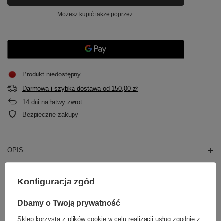
Możesz kupić także poprzez:
Produkt niedostępny
Darmowa i szybka dostawa
od
150,00 zł
14
dni na łatwy zwrot
Bezpieczne zakupy
OPIS
GŁÓWNE PARAMETRY
Konfiguracja zgód
SZCZEGÓŁOWE DANE
Dbamy o Twoją prywatność
Sklep korzysta z plików cookie w celu realizacji usług zgodnie z
GWARANCJA