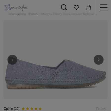
Strona główna
Półbuty
Maciejka Półbuty Skóra Naturalna Niebieski
Opinie (10)